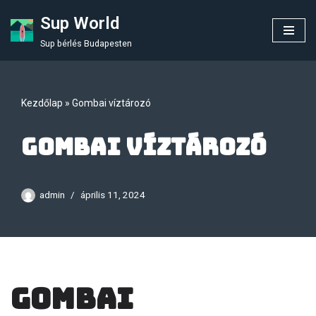
Sup World
Skip
Sup bérlés Budapesten
to
content
Kezdőlap
»
Gombai víztározó
Gombai víztározó
admin
április 11, 2024
Gombai