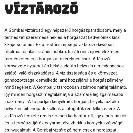
víztározó
A Gombai víztározó egy népszerű horgászparadicsom, mely a
természet szerelmeseinek és a horgászat kedvelőinek kínál
kikapcsolódást. Ez a festői szépségű víztározó kiválóan
alkalmas családi kirándulásokra, baráti összejövetelekre és
természetesen a horgászat szerelmeseinek. A tározó
környezete nyugodt és békés, ideális helyszín a mindennapok
zajától való elszakadásra. A víz tisztasága és a környezet
gondozottsága kiemelkedő, ami hozzájárul a horgászélmény
minőségéhez. A Gombai víztározóban számos halfaj található,
így minden horgász megtalálhatja a számára legizgalmasabb
zsákmányt. A tó partján kényelmes horgászhelyek, tűzrakó
helyek és pihenőpadok állnak a látogatók rendelkezésére. A
víztározó területe rendszeresen karbantartott, így a horgászok
és a természetjárók egyaránt élvezhetik a környék szépségét
és nyugalmát. A Gombai víztározó nem csak a horgászat