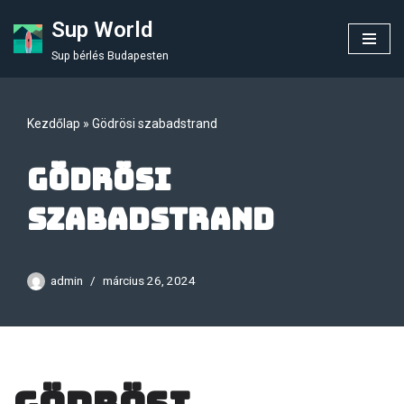
Sup World
Skip
Sup bérlés Budapesten
to
content
Kezdőlap
»
Gödrösi szabadstrand
Gödrösi
szabadstrand
admin
március 26, 2024