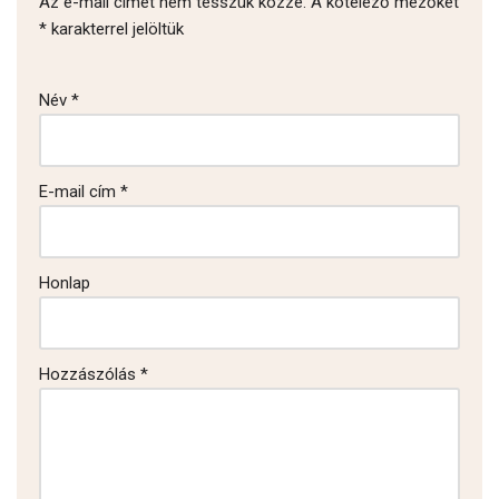
Az e-mail címet nem tesszük közzé.
A kötelező mezőket
*
karakterrel jelöltük
Név
*
E-mail cím
*
Honlap
Hozzászólás
*