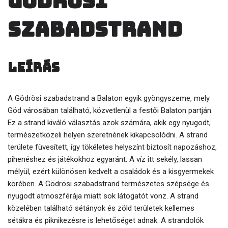
Gödrösi
szabadstrand
Leírás
A Gödrösi szabadstrand a Balaton egyik gyöngyszeme, mely
Göd városában található, közvetlenül a festői Balaton partján.
Ez a strand kiváló választás azok számára, akik egy nyugodt,
természetközeli helyen szeretnének kikapcsolódni. A strand
területe füvesített, így tökéletes helyszínt biztosít napozáshoz,
pihenéshez és játékokhoz egyaránt. A víz itt sekély, lassan
mélyül, ezért különösen kedvelt a családok és a kisgyermekek
körében. A Gödrösi szabadstrand természetes szépsége és
nyugodt atmoszférája miatt sok látogatót vonz. A strand
közelében található sétányok és zöld területek kellemes
sétákra és piknikezésre is lehetőséget adnak. A strandolók