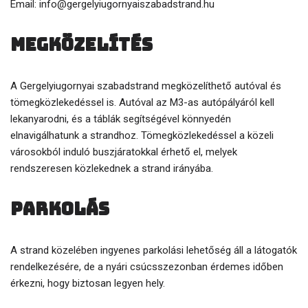
Email: info@gergelyiugornyaiszabadstrand.hu
megközelítés
A Gergelyiugornyai szabadstrand megközelíthető autóval és
tömegközlekedéssel is. Autóval az M3-as autópályáról kell
lekanyarodni, és a táblák segítségével könnyedén
elnavigálhatunk a strandhoz. Tömegközlekedéssel a közeli
városokból induló buszjáratokkal érhető el, melyek
rendszeresen közlekednek a strand irányába.
parkolás
A strand közelében ingyenes parkolási lehetőség áll a látogatók
rendelkezésére, de a nyári csúcsszezonban érdemes időben
érkezni, hogy biztosan legyen hely.