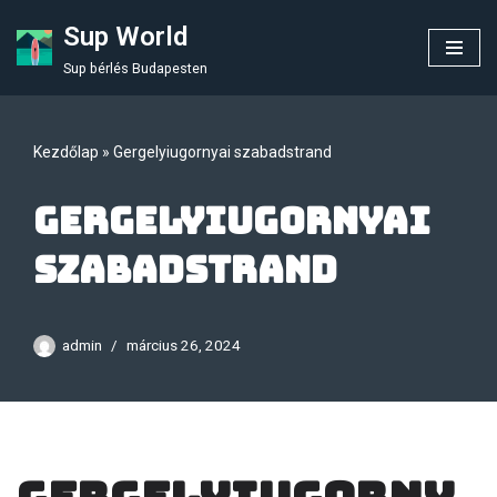
Sup World
Skip
Sup bérlés Budapesten
to
content
Kezdőlap
»
Gergelyiugornyai szabadstrand
Gergelyiugornyai
szabadstrand
admin
március 26, 2024