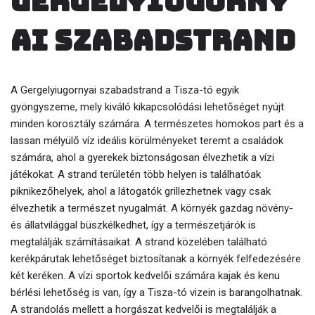
Gergelyiugorny
ai szabadstrand
A Gergelyiugornyai szabadstrand a Tisza-tó egyik
gyöngyszeme, mely kiváló kikapcsolódási lehetőséget nyújt
minden korosztály számára. A természetes homokos part és a
lassan mélyülő víz ideális körülményeket teremt a családok
számára, ahol a gyerekek biztonságosan élvezhetik a vízi
játékokat. A strand területén több helyen is találhatóak
piknikezőhelyek, ahol a látogatók grillezhetnek vagy csak
élvezhetik a természet nyugalmát. A környék gazdag növény-
és állatvilággal büszkélkedhet, így a természetjárók is
megtalálják számításaikat. A strand közelében található
kerékpárutak lehetőséget biztosítanak a környék felfedezésére
két keréken. A vízi sportok kedvelői számára kajak és kenu
bérlési lehetőség is van, így a Tisza-tó vizein is barangolhatnak.
A strandolás mellett a horgászat kedvelői is megtalálják a