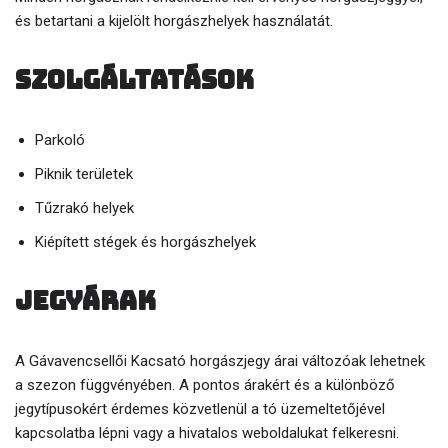
és betartani a kijelölt horgászhelyek használatát.
Szolgáltatások
Parkoló
Piknik területek
Tűzrakó helyek
Kiépített stégek és horgászhelyek
Jegyárak
A Gávavencsellői Kacsató horgászjegy árai változóak lehetnek
a szezon függvényében. A pontos árakért és a különböző
jegytípusokért érdemes közvetlenül a tó üzemeltetőjével
kapcsolatba lépni vagy a hivatalos weboldalukat felkeresni.