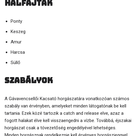
Halfajták
Ponty
Keszeg
Amur
Harcsa
Süllő
Szabályok
A Gávavencsellői Kacsató horgászatára vonatkozóan számos
szabály van érvényben, amelyeket minden látogatónak be kell
tartania. Ezek közé tartozik a catch and release elve, azaz a
fogott halakat élve kell visszaengedni a vízbe. Továbbá, éjszakai
horgászat csak a tóvezetőség engedélyével lehetséges.
Minden horgásznak rendelkeznie kell érvényes horgászjeggyel,