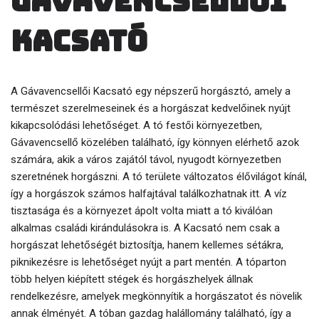
Gávavencsellői
Kacsató
A Gávavencsellői Kacsató egy népszerű horgásztó, amely a
természet szerelmeseinek és a horgászat kedvelőinek nyújt
kikapcsolódási lehetőséget. A tó festői környezetben,
Gávavencsellő közelében található, így könnyen elérhető azok
számára, akik a város zajától távol, nyugodt környezetben
szeretnének horgászni. A tó területe változatos élővilágot kínál,
így a horgászok számos halfajtával találkozhatnak itt. A víz
tisztasága és a környezet ápolt volta miatt a tó kiválóan
alkalmas családi kirándulásokra is. A Kacsató nem csak a
horgászat lehetőségét biztosítja, hanem kellemes sétákra,
piknikezésre is lehetőséget nyújt a part mentén. A tóparton
több helyen kiépített stégek és horgászhelyek állnak
rendelkezésre, amelyek megkönnyítik a horgászatot és növelik
annak élményét. A tóban gazdag halállomány található, így a