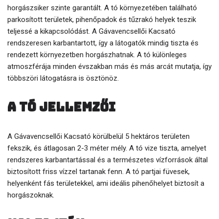
horgászsiker szinte garantált. A tó környezetében található
parkosított területek, pihenőpadok és tűzrakó helyek teszik
teljessé a kikapcsolódást. A Gávavencsellői Kacsató
rendszeresen karbantartott, így a látogatók mindig tiszta és
rendezett környezetben horgászhatnak. A tó különleges
atmoszférája minden évszakban más és más arcát mutatja, így
többszöri látogatásra is ösztönöz.
A tó jellemzői
A Gávavencsellői Kacsató körülbelül 5 hektáros területen
fekszik, és átlagosan 2-3 méter mély. A tó vize tiszta, amelyet
rendszeres karbantartással és a természetes vízforrások által
biztosított friss vízzel tartanak fenn. A tó partjai füvesek,
helyenként fás területekkel, ami ideális pihenőhelyet biztosít a
horgászoknak.