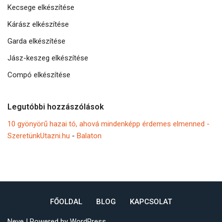
Kecsege elkészítése
Kárász elkészítése
Garda elkészítése
Jász-keszeg elkészítése
Compó elkészítése
Legutóbbi hozzászólások
10 gyönyörű hazai tó, ahová mindenképp érdemes elmenned -
SzeretünkUtazni.hu
-
Balaton
FŐOLDAL
BLOG
KAPCSOLAT
Neve
| Powered by
WordPress