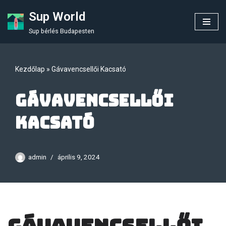
Sup World
Skip
Sup bérlés Budapesten
to
content
Kezdőlap
»
Gávavencsellői Kacsató
Gávavencsellői
Kacsató
admin
április 9, 2024