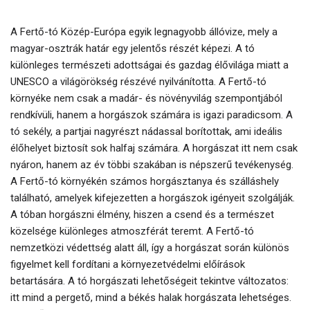
A Fertő-tó Közép-Európa egyik legnagyobb állóvize, mely a
magyar-osztrák határ egy jelentős részét képezi. A tó
különleges természeti adottságai és gazdag élővilága miatt a
UNESCO a világörökség részévé nyilvánította. A Fertő-tó
környéke nem csak a madár- és növényvilág szempontjából
rendkívüli, hanem a horgászok számára is igazi paradicsom. A
tó sekély, a partjai nagyrészt nádassal borítottak, ami ideális
élőhelyet biztosít sok halfaj számára. A horgászat itt nem csak
nyáron, hanem az év többi szakában is népszerű tevékenység.
A Fertő-tó környékén számos horgásztanya és szálláshely
található, amelyek kifejezetten a horgászok igényeit szolgálják.
A tóban horgászni élmény, hiszen a csend és a természet
közelsége különleges atmoszférát teremt. A Fertő-tó
nemzetközi védettség alatt áll, így a horgászat során különös
figyelmet kell fordítani a környezetvédelmi előírások
betartására. A tó horgászati lehetőségeit tekintve változatos:
itt mind a pergető, mind a békés halak horgászata lehetséges.