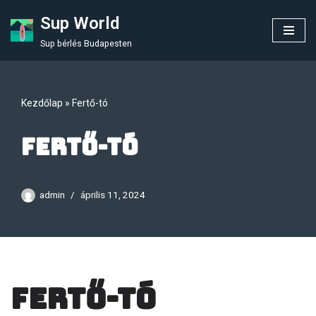
Sup World
Skip
Sup bérlés Budapesten
to
content
Kezdőlap
»
Fertő-tó
Fertő-tó
admin
április 11, 2024
Fertő-tó