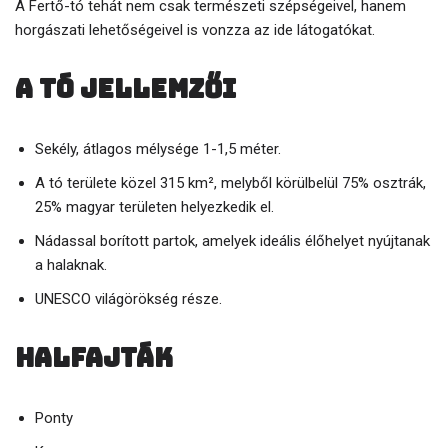
A Fertő-tó tehát nem csak természeti szépségeivel, hanem
horgászati lehetőségeivel is vonzza az ide látogatókat.
A tó jellemzői
Sekély, átlagos mélysége 1-1,5 méter.
A tó területe közel 315 km², melyből körülbelül 75% osztrák,
25% magyar területen helyezkedik el.
Nádassal borított partok, amelyek ideális élőhelyet nyújtanak
a halaknak.
UNESCO világörökség része.
Halfajták
Ponty