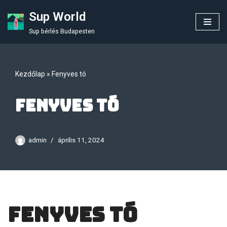
Sup World
Skip
Sup bérlés Budapesten
to
content
Kezdőlap
»
Fenyves tó
Fenyves tó
admin
április 11, 2024
Fenyves tó