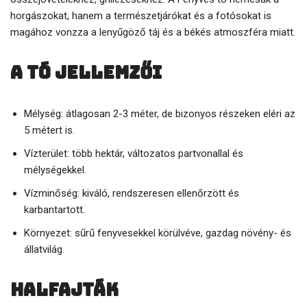
horgászokat, hanem a természetjárókat és a fotósokat is
magához vonzza a lenyűgöző táj és a békés atmoszféra miatt.
A tó jellemzői
Mélység: átlagosan 2-3 méter, de bizonyos részeken eléri az
5 métert is.
Vízterület: több hektár, változatos partvonallal és
mélységekkel.
Vízminőség: kiváló, rendszeresen ellenőrzött és
karbantartott.
Környezet: sűrű fenyvesekkel körülvéve, gazdag növény- és
állatvilág.
Halfajták