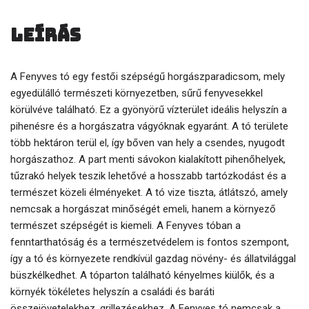
Leírás
A Fenyves tó egy festői szépségű horgászparadicsom, mely
egyedülálló természeti környezetben, sűrű fenyvesekkel
körülvéve található. Ez a gyönyörű vízterület ideális helyszín a
pihenésre és a horgászatra vágyóknak egyaránt. A tó területe
több hektáron terül el, így bőven van hely a csendes, nyugodt
horgászathoz. A part menti sávokon kialakított pihenőhelyek,
tűzrakó helyek teszik lehetővé a hosszabb tartózkodást és a
természet közeli élményeket. A tó vize tiszta, átlátszó, amely
nemcsak a horgászat minőségét emeli, hanem a környező
természet szépségét is kiemeli. A Fenyves tóban a
fenntarthatóság és a természetvédelem is fontos szempont,
így a tó és környezete rendkívül gazdag növény- és állatvilággal
büszkélkedhet. A tóparton található kényelmes kiülők, és a
környék tökéletes helyszín a családi és baráti
összejövetelekhez, grillezésekhez. A Fenyves tó nemcsak a