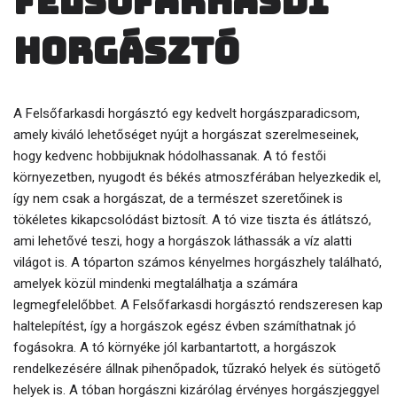
Felsőfarkasdi
horgásztó
A Felsőfarkasdi horgásztó egy kedvelt horgászparadicsom,
amely kiváló lehetőséget nyújt a horgászat szerelmeseinek,
hogy kedvenc hobbijuknak hódolhassanak. A tó festői
környezetben, nyugodt és békés atmoszférában helyezkedik el,
így nem csak a horgászat, de a természet szeretőinek is
tökéletes kikapcsolódást biztosít. A tó vize tiszta és átlátszó,
ami lehetővé teszi, hogy a horgászok láthassák a víz alatti
világot is. A tóparton számos kényelmes horgászhely található,
amelyek közül mindenki megtalálhatja a számára
legmegfelelőbbet. A Felsőfarkasdi horgásztó rendszeresen kap
haltelepítést, így a horgászok egész évben számíthatnak jó
fogásokra. A tó környéke jól karbantartott, a horgászok
rendelkezésére állnak pihenőpadok, tűzrakó helyek és sütögető
helyek is. A tóban horgászni kizárólag érvényes horgászjeggyel