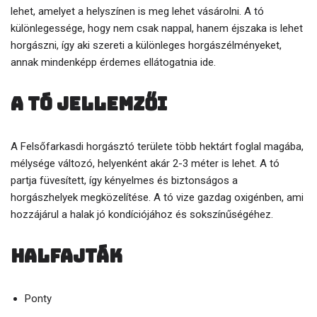
lehet, amelyet a helyszínen is meg lehet vásárolni. A tó
különlegessége, hogy nem csak nappal, hanem éjszaka is lehet
horgászni, így aki szereti a különleges horgászélményeket,
annak mindenképp érdemes ellátogatnia ide.
A tó jellemzői
A Felsőfarkasdi horgásztó területe több hektárt foglal magába,
mélysége változó, helyenként akár 2-3 méter is lehet. A tó
partja füvesített, így kényelmes és biztonságos a
horgászhelyek megközelítése. A tó vize gazdag oxigénben, ami
hozzájárul a halak jó kondíciójához és sokszínűségéhez.
Halfajták
Ponty