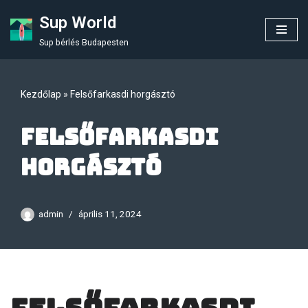
Sup World
Skip
Sup bérlés Budapesten
to
content
Kezdőlap
»
Felsőfarkasdi horgásztó
Felsőfarkasdi
horgásztó
admin
április 11, 2024