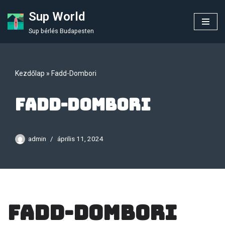
Sup World
Skip
Sup bérlés Budapesten
to
content
Kezdőlap
»
Fadd-Dombori
Fadd-Dombori
admin
április 11, 2024
Fadd-Dombori