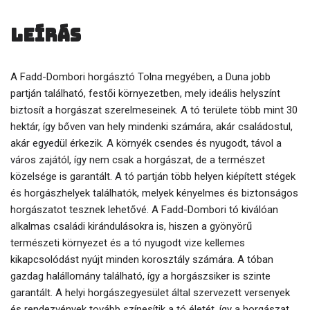
Leírás
A Fadd-Dombori horgásztó Tolna megyében, a Duna jobb
partján található, festői környezetben, mely ideális helyszínt
biztosít a horgászat szerelmeseinek. A tó területe több mint 30
hektár, így bőven van hely mindenki számára, akár családostul,
akár egyedül érkezik. A környék csendes és nyugodt, távol a
város zajától, így nem csak a horgászat, de a természet
közelsége is garantált. A tó partján több helyen kiépített stégek
és horgászhelyek találhatók, melyek kényelmes és biztonságos
horgászatot tesznek lehetővé. A Fadd-Dombori tó kiválóan
alkalmas családi kirándulásokra is, hiszen a gyönyörű
természeti környezet és a tó nyugodt vize kellemes
kikapcsolódást nyújt minden korosztály számára. A tóban
gazdag halállomány található, így a horgászsiker is szinte
garantált. A helyi horgászegyesület által szervezett versenyek
és rendezvények tovább színesítik a tó életét, így a horgászat