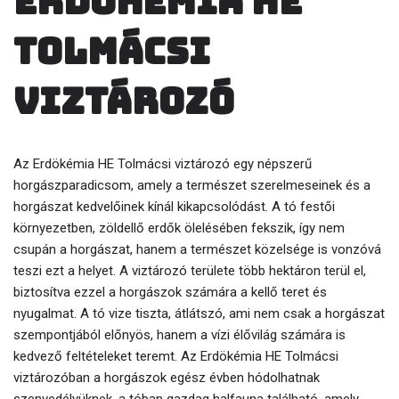
Erdökémia HE
Tolmácsi
viztározó
Az Erdökémia HE Tolmácsi viztározó egy népszerű
horgászparadicsom, amely a természet szerelmeseinek és a
horgászat kedvelőinek kínál kikapcsolódást. A tó festői
környezetben, zöldellő erdők ölelésében fekszik, így nem
csupán a horgászat, hanem a természet közelsége is vonzóvá
teszi ezt a helyet. A viztározó területe több hektáron terül el,
biztosítva ezzel a horgászok számára a kellő teret és
nyugalmat. A tó vize tiszta, átlátszó, ami nem csak a horgászat
szempontjából előnyös, hanem a vízi élővilág számára is
kedvező feltételeket teremt. Az Erdökémia HE Tolmácsi
viztározóban a horgászok egész évben hódolhatnak