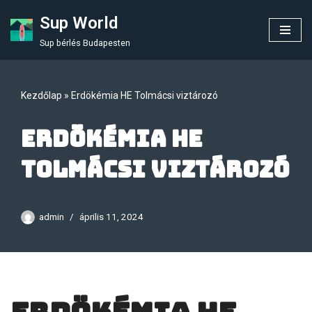
Sup World
Skip
Sup bérlés Budapesten
to
content
Kezdőlap
»
Erdökémia HE Tolmácsi viztározó
Erdökémia HE
Tolmácsi viztározó
admin
április 11, 2024