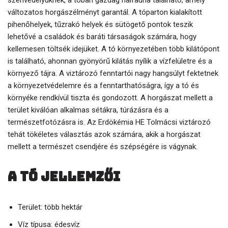
szenvedélyüknek, a tóban gazdag halfauna található, amely
változatos horgászélményt garantál. A tóparton kialakított
pihenőhelyek, tűzrakó helyek és sütögető pontok teszik
lehetővé a családok és baráti társaságok számára, hogy
kellemesen töltsék idejüket. A tó környezetében több kilátópont
is található, ahonnan gyönyörű kilátás nyílik a vízfelületre és a
környező tájra. A viztározó fenntartói nagy hangsúlyt fektetnek
a környezetvédelemre és a fenntarthatóságra, így a tó és
környéke rendkívül tiszta és gondozott. A horgászat mellett a
terület kiválóan alkalmas sétákra, túrázásra és a
természetfotózásra is. Az Erdökémia HE Tolmácsi viztározó
tehát tökéletes választás azok számára, akik a horgászat
mellett a természet csendjére és szépségére is vágynak.
A tó jellemzői
Terület: több hektár
Víz típusa: édesvíz