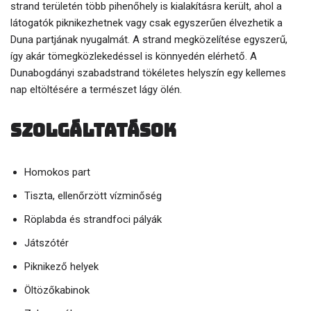
strand területén több pihenőhely is kialakításra került, ahol a
látogatók piknikezhetnek vagy csak egyszerűen élvezhetik a
Duna partjának nyugalmát. A strand megközelítése egyszerű,
így akár tömegközlekedéssel is könnyedén elérhető. A
Dunabogdányi szabadstrand tökéletes helyszín egy kellemes
nap eltöltésére a természet lágy ölén.
Szolgáltatások
Homokos part
Tiszta, ellenőrzött vízminőség
Röplabda és strandfoci pályák
Játszótér
Piknikező helyek
Öltözőkabinok