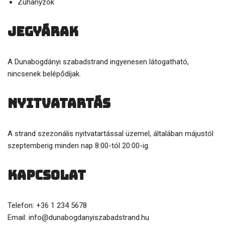
Zuhanyzók
Jegyárak
A Dunabogdányi szabadstrand ingyenesen látogatható,
nincsenek belépődíjak.
Nyitvatartás
A strand szezonális nyitvatartással üzemel, általában májustól
szeptemberig minden nap 8:00-tól 20:00-ig.
Kapcsolat
Telefon: +36 1 234 5678
Email: info@dunabogdanyiszabadstrand.hu