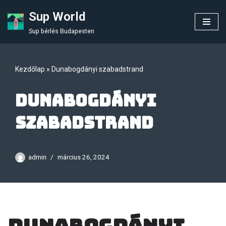
Sup World
Skip
Sup bérlés Budapesten
to
content
Kezdőlap
»
Dunabogdányi szabadstrand
Dunabogdányi
szabadstrand
admin
március 26, 2024