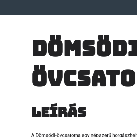
Dömsödi
övcsat
Leírás
A Dömsödi-övcsatorna egy népszerű horgászhely,