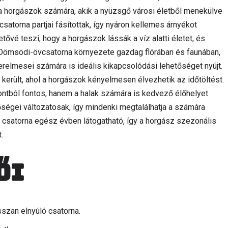
 a horgászok számára, akik a nyüzsgő városi életből menekülve
atorna partjai fásítottak, így nyáron kellemes árnyékot
etővé teszi, hogy a horgászok lássák a víz alatti életet, és
 Dömsödi-övcsatorna környezete gazdag flórában és faunában,
relmesei számára is ideális kikapcsolódási lehetőséget nyújt.
 került, ahol a horgászok kényelmesen élvezhetik az időtöltést.
ntból fontos, hanem a halak számára is kedvező élőhelyet
ségei változatosak, így mindenki megtalálhatja a számára
 csatorna egész évben látogatható, így a horgász szezonális
.
ői
sszan elnyúló csatorna.