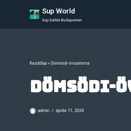
Sup World
Skip
Sup bérlés Budapesten
to
content
Kezdőlap
»
Dömsödi-övcsatorna
Dömsödi-ö
admin
április 11, 2024