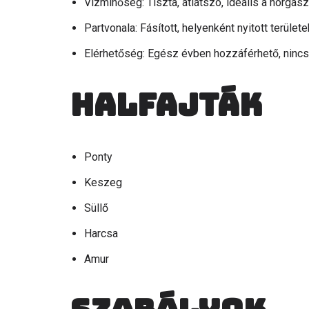
Vízminőség: Tiszta, átlátszó, ideális a horgás
Partvonala: Fásított, helyenként nyitott terüle
Elérhetőség: Egész évben hozzáférhető, nincs
Halfajták
Ponty
Keszeg
Süllő
Harcsa
Amur