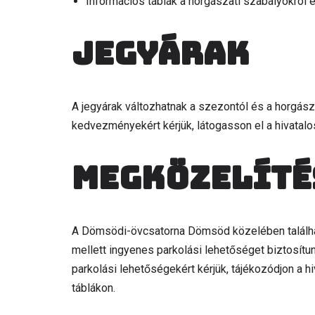
Információs táblák a horgászati szabályokról és
Jegyárak
A jegyárak változhatnak a szezontól és a horgásza
kedvezményekért kérjük, látogasson el a hivatalo
Megközelíté
A Dömsödi-övcsatorna Dömsöd közelében található
mellett ingyenes parkolási lehetőséget biztosítu
parkolási lehetőségekért kérjük, tájékozódjon a h
táblákon.