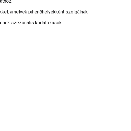
zathoz.
tekkel, amelyek pihenőhelyekként szolgálnak.
enek szezonális korlátozások.