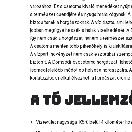
városához. Ez a csatorna kiváló menedéket nyújt
a természet csendjére és nyugalmára vágynak. A cs
biztosítanak a horgászoknak. A víz tiszta, ami leh
jobban megfigyelhessék a halak viselkedését. A
így nem csak a horgászat, hanem a természet sze
A csatorna mentén több pihenőhely is kialakításra
A vízparti növényzet nem csak esztétikai szempo
biztosít. A Dömsödi-övcsatorna horgászati lehető
legmegfelelőbb módot és helyet a horgászatra. A
korlátozások nélkül élvezheti a horgászat örömeit
A tó jellemz
Vízterület nagysága: Körülbelül 4 kilométer ho