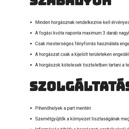
Szabályok
Minden horgásznak rendelkeznie kell érvénye
A fogási kvóta naponta maximum 3 darab nagyh
Csak mesterséges fényforrás használata enge
A horgászat csak a kijelölt területeken engedé
A horgászok kötelesek tiszteletben tartani a te
Szolgáltatá
Pihenőhelyek a part mentén
Szemétgyűjtők a környezet tisztaságának m