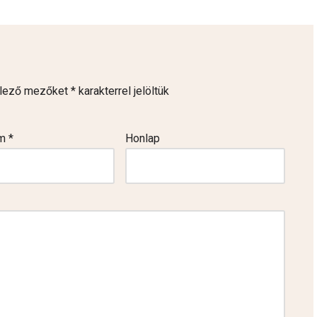
elező mezőket
*
karakterrel jelöltük
ím
*
Honlap