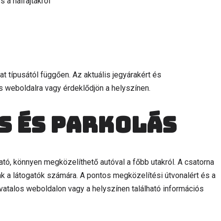
 a halfajtákról
t típusától függően. Az aktuális jegyárakért és
s weboldalra vagy érdeklődjön a helyszínen.
s és parkolás
, könnyen megközelíthető autóval a főbb utakról. A csatorna
nk a látogatók számára. A pontos megközelítési útvonalért és a
ivatalos weboldalon vagy a helyszínen található információs