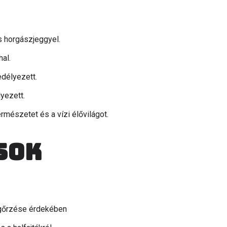
s horgászjeggyel.
al.
délyezett.
lyezett.
rmészetet és a vízi élővilágot.
sok
egőrzése érdekében