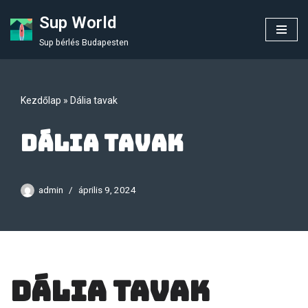
Sup World
Skip
Sup bérlés Budapesten
to
content
Kezdőlap
»
Dália tavak
Dália tavak
admin
április 9, 2024
Dália tavak