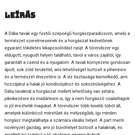
Leírás
A Dália tavak egy festői szépségű horgászparadicsom, amely a
természet szerelmeseinek és a horgászat kedvelőinek
egyaránt tökéletes kikapcsolódást nyújt. A tórendszer egy
eldugott, nyugodt helyen található, távol a város zajától, így
garantált a csend és a nyugalom. A tavak környezete gondosan
ápolt, sok zöld területtel, ami lehetőséget biztosít a pihenésre
és a természet élvezetére is. A víz tisztasága kiemelkedő, ami
hozzájárul a halak jó kondíciójához és sokszínűségéhez. A
Dália tavaknál a horgászat mellett lehetőség van sétára,
piknikezésre és madárlesre is, így a nem horgászó családtagok
is jól érezhetik magukat. A tórendszer több kisebb tóból áll,
amelyek különböző méretűek és mélységűek, így minden
horgász megtalálhatja a számára ideális helyet. A part menti
növényzet gazdag, ami jó búvóhelyet biztosít a halaknak, és
emellett hozzájárul a tó ökológiai egyensúlyának