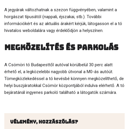
A jegyárak változhatnak a szezon függvényében, valamint a
horgászat típusától (nappali, éjszakai, stb.). További
információkért és az aktuális árakért kérjük, látogasson el a tó
hivatalos weboldalára vagy érdeklődjön a helyszínen.
Megközelítés és parkolás
A Csömöri tó Budapesttől autóval körülbelül 30 perc alatt
érhető el, a legközelebbi nagyobb útvonal a M0-ás autóút.
Tömegközlekedéssel a tó kevésbé könnyen megközelíthető, de
helyi buszjáratokkal Csömör központjából indulva elérhető. A tó
bejáratánál ingyenes parkoló található a látogatók számára.
Vélemény, hozzászólás?