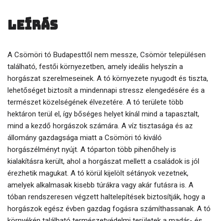
Leírás
A Csömöri tó Budapesttől nem messze, Csömör településen
található, festői környezetben, amely ideális helyszín a
horgászat szerelmeseinek. A tó környezete nyugodt és tiszta,
lehetőséget biztosít a mindennapi stressz elengedésére és a
természet közelségének élvezetére. A tó területe több
hektáron terül el, így bőséges helyet kínál mind a tapasztalt,
mind a kezdő horgászok számára. A víz tisztasága és az
állomány gazdagsága miatt a Csömöri tó kiváló
horgászélményt nyújt. A tóparton több pihenőhely is
kialakításra került, ahol a horgászat mellett a családok is jól
érezhetik magukat. A tó körül kijelölt sétányok vezetnek,
amelyek alkalmasak kisebb túrákra vagy akár futásra is. A
tóban rendszeresen végzett haltelepítések biztosítják, hogy a
horgászok egész évben gazdag fogásra számíthassanak. A tó
környékén található természetvédelmi területek a madár- és