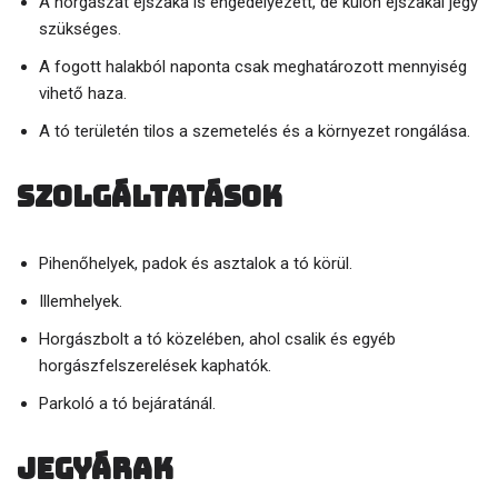
A horgászat éjszaka is engedélyezett, de külön éjszakai jegy
szükséges.
A fogott halakból naponta csak meghatározott mennyiség
vihető haza.
A tó területén tilos a szemetelés és a környezet rongálása.
Szolgáltatások
Pihenőhelyek, padok és asztalok a tó körül.
Illemhelyek.
Horgászbolt a tó közelében, ahol csalik és egyéb
horgászfelszerelések kaphatók.
Parkoló a tó bejáratánál.
Jegyárak