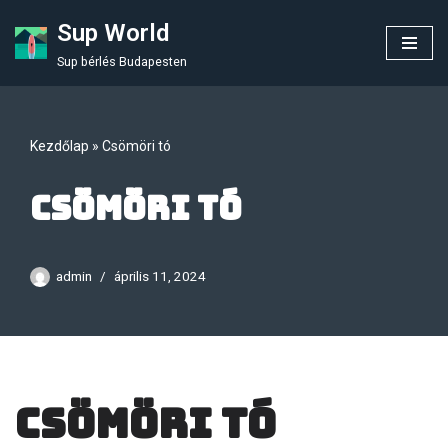
Sup World
Skip
Sup bérlés Budapesten
to
content
Kezdőlap
»
Csömöri tó
Csömöri tó
admin
április 11, 2024
Csömöri tó