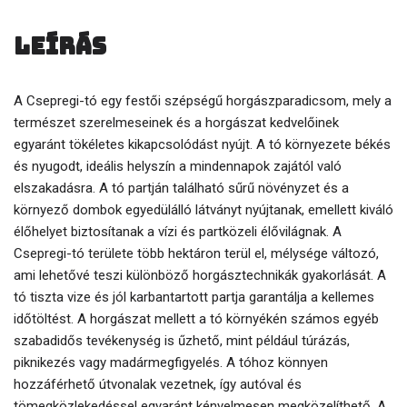
Leírás
A Csepregi-tó egy festői szépségű horgászparadicsom, mely a
természet szerelmeseinek és a horgászat kedvelőinek
egyaránt tökéletes kikapcsolódást nyújt. A tó környezete békés
és nyugodt, ideális helyszín a mindennapok zajától való
elszakadásra. A tó partján található sűrű növényzet és a
környező dombok egyedülálló látványt nyújtanak, emellett kiváló
élőhelyet biztosítanak a vízi és partközeli élővilágnak. A
Csepregi-tó területe több hektáron terül el, mélysége változó,
ami lehetővé teszi különböző horgásztechnikák gyakorlását. A
tó tiszta vize és jól karbantartott partja garantálja a kellemes
időtöltést. A horgászat mellett a tó környékén számos egyéb
szabadidős tevékenység is űzhető, mint például túrázás,
piknikezés vagy madármegfigyelés. A tóhoz könnyen
hozzáférhető útvonalak vezetnek, így autóval és
tömegközlekedéssel egyaránt kényelmesen megközelíthető. A