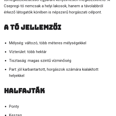
Csepregi-tó nemcsak a helyi lakosok, hanem a távolabbról
érkező látogatók körében is népszerű horgászati célpont.
A tó jellemzői
Mélység: változó, több méteres mélységekkel
Vízterület: több hektár
Tisztaság: magas szintű vízminőség
Part: jól karbantartott, horgászok számára kialakított
helyekkel
Halfajták
Ponty
Keszeg