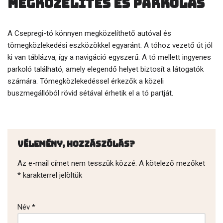
Megközelítés és parkolás
A Csepregi-tó könnyen megközelíthető autóval és
tömegközlekedési eszközökkel egyaránt. A tóhoz vezető út jól
ki van táblázva, így a navigáció egyszerű. A tó mellett ingyenes
parkoló található, amely elegendő helyet biztosít a látogatók
számára. Tömegközlekedéssel érkezők a közeli
buszmegállóból rövid sétával érhetik el a tó partját.
Vélemény, hozzászólás?
Az e-mail címet nem tesszük közzé.
A kötelező mezőket
*
karakterrel jelöltük
Név
*