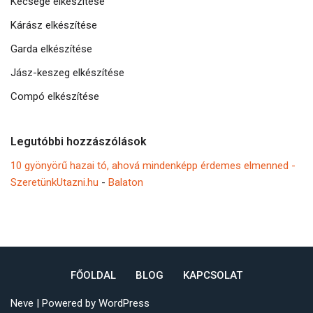
Kecsege elkészítése
Kárász elkészítése
Garda elkészítése
Jász-keszeg elkészítése
Compó elkészítése
Legutóbbi hozzászólások
10 gyönyörű hazai tó, ahová mindenképp érdemes elmenned -
SzeretünkUtazni.hu
-
Balaton
FŐOLDAL
BLOG
KAPCSOLAT
Neve
| Powered by
WordPress