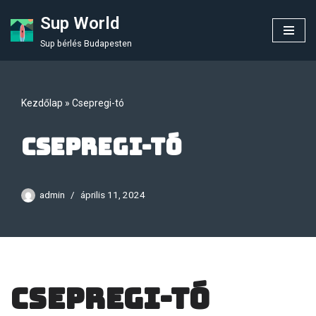
Sup World
Skip
Sup bérlés Budapesten
to
content
Kezdőlap
»
Csepregi-tó
Csepregi-tó
admin
április 11, 2024
Csepregi-tó