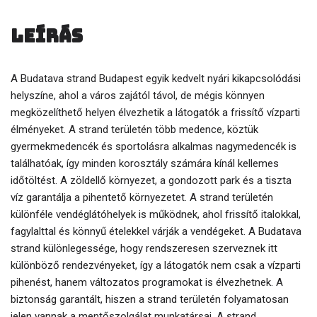
Leírás
A Budatava strand Budapest egyik kedvelt nyári kikapcsolódási
helyszíne, ahol a város zajától távol, de mégis könnyen
megközelíthető helyen élvezhetik a látogatók a frissítő vízparti
élményeket. A strand területén több medence, köztük
gyermekmedencék és sportolásra alkalmas nagymedencék is
találhatóak, így minden korosztály számára kínál kellemes
időtöltést. A zöldellő környezet, a gondozott park és a tiszta
víz garantálja a pihentető környezetet. A strand területén
különféle vendéglátóhelyek is működnek, ahol frissítő italokkal,
fagylalttal és könnyű ételekkel várják a vendégeket. A Budatava
strand különlegessége, hogy rendszeresen szerveznek itt
különböző rendezvényeket, így a látogatók nem csak a vízparti
pihenést, hanem változatos programokat is élvezhetnek. A
biztonság garantált, hiszen a strand területén folyamatosan
jelen vannak a mentőszolgálat munkatársai. A strand