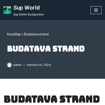
Sup World
Skip
Sup bérlés Budapesten
to
content
Kezdőlap
»
Budatava strand
Budatava strand
admin
március 26, 2024
Budatava strand