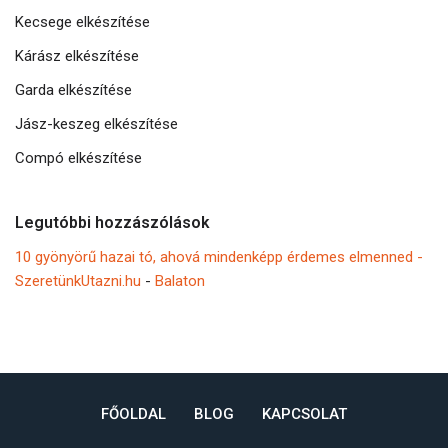
Kecsege elkészítése
Kárász elkészítése
Garda elkészítése
Jász-keszeg elkészítése
Compó elkészítése
Legutóbbi hozzászólások
10 gyönyörű hazai tó, ahová mindenképp érdemes elmenned -
SzeretünkUtazni.hu
-
Balaton
FŐOLDAL
BLOG
KAPCSOLAT