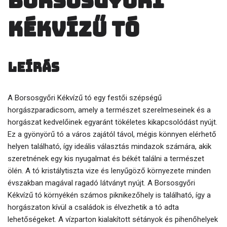
Borsosgyőri
Kékvízű tó
Leírás
A Borsosgyőri Kékvízű tó egy festői szépségű
horgászparadicsom, amely a természet szerelmeseinek és a
horgászat kedvelőinek egyaránt tökéletes kikapcsolódást nyújt.
Ez a gyönyörű tó a város zajától távol, mégis könnyen elérhető
helyen található, így ideális választás mindazok számára, akik
szeretnének egy kis nyugalmat és békét találni a természet
ölén. A tó kristálytiszta vize és lenyűgöző környezete minden
évszakban magával ragadó látványt nyújt. A Borsosgyőri
Kékvízű tó környékén számos piknikezőhely is található, így a
horgászaton kívül a családok is élvezhetik a tó adta
lehetőségeket. A vízparton kialakított sétányok és pihenőhelyek