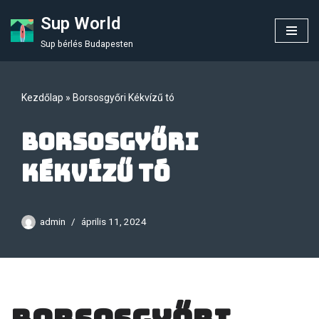
Sup World
Skip
Sup bérlés Budapesten
to
content
Kezdőlap
»
Borsosgyőri Kékvízű tó
Borsosgyőri
Kékvízű tó
admin
április 11, 2024