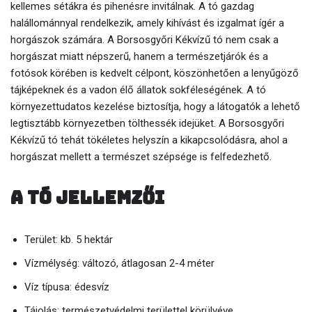
kellemes sétákra és pihenésre invitálnak. A tó gazdag
halállománnyal rendelkezik, amely kihívást és izgalmat ígér a
horgászok számára. A Borsosgyőri Kékvízű tó nem csak a
horgászat miatt népszerű, hanem a természetjárók és a
fotósok körében is kedvelt célpont, köszönhetően a lenyűgöző
tájképeknek és a vadon élő állatok sokféleségének. A tó
környezettudatos kezelése biztosítja, hogy a látogatók a lehető
legtisztább környezetben tölthessék idejüket. A Borsosgyőri
Kékvízű tó tehát tökéletes helyszín a kikapcsolódásra, ahol a
horgászat mellett a természet szépsége is felfedezhető.
A tó jellemzői
Terület: kb. 5 hektár
Vízmélység: változó, átlagosan 2-4 méter
Víz típusa: édesvíz
Tájolás: természetvédelmi területtel körülvéve