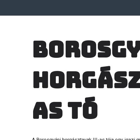
Borosg
horgász
as tó
A Borosgyáni horgásztavak III-as tója egy igazi