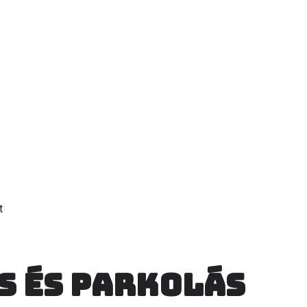
t
s és parkolás