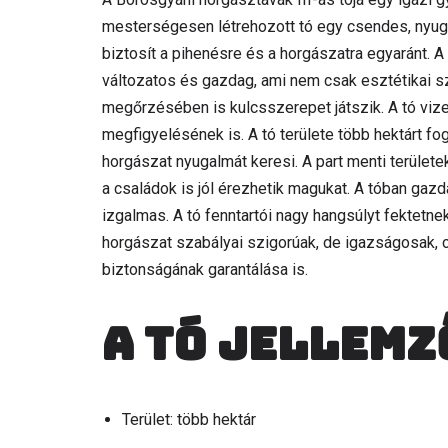
mesterségesen létrehozott tó egy csendes, nyugo
biztosít a pihenésre és a horgászatra egyaránt. A
változatos és gazdag, ami nem csak esztétikai s
megőrzésében is kulcsszerepet játszik. A tó vize
megfigyelésének is. A tó területe több hektárt fo
horgászat nyugalmát keresi. A part menti területek
a családok is jól érezhetik magukat. A tóban gazd
izgalmas. A tó fenntartói nagy hangsúlyt fektetn
horgászat szabályai szigorúak, de igazságosak, 
biztonságának garantálása is.
A tó jellemz
Terület: több hektár