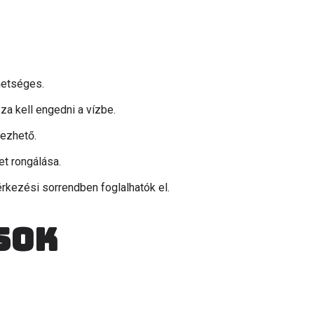
hetséges.
za kell engedni a vízbe.
gezhető.
et rongálása.
érkezési sorrendben foglalhatók el.
sok