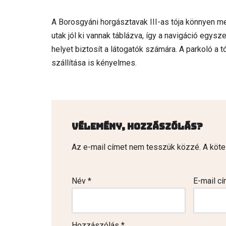
A Borosgyáni horgásztavak III-as tója könnyen me
utak jól ki vannak táblázva, így a navigáció egysz
helyet biztosít a látogatók számára. A parkoló a 
szállítása is kényelmes.
Vélemény, hozzászólás?
Az e-mail címet nem tesszük közzé.
A köt
Név
*
E-mail c
Hozzászólás
*