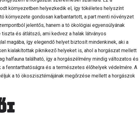
dt környezetben helyezkedik el, így tökéletes helyszínt
 tó környezete gondosan karbantartott, a part menti növényzet
zempontból jelentős, hanem a tó ökológiai egyensúlyának
 tiszta és átlátszó, ami kedvez a halak látványos
glal magába, így elegendő helyet biztosít mindenkinek, aki a
en kialakítottak piknikező helyeket is, ahol a horgászat mellett
ag halfauna található, így a horgászélmény mindig változatos és
ek a fenntarthatóságra és a természetes élőhelyek védelmére. A
céljuk a tó ökoszisztémájának megőrzése mellett a horgászok
ői