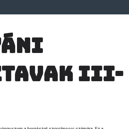
yáni
tavak III-
 gyöngyszem a horgászat szerelmesei számára. Ez a