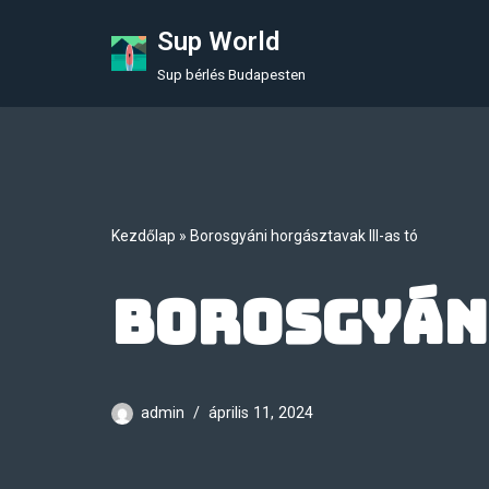
Sup World
Skip
Sup bérlés Budapesten
to
content
Kezdőlap
»
Borosgyáni horgásztavak III-as tó
Borosgyáni
admin
április 11, 2024