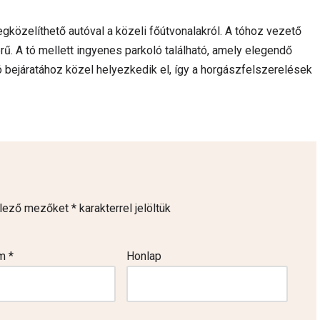
gközelíthető autóval a közeli főútvonalakról. A tóhoz vezető
erű. A tó mellett ingyenes parkoló található, amely elegendő
tó bejáratához közel helyezkedik el, így a horgászfelszerelések
elező mezőket
*
karakterrel jelöltük
ím
*
Honlap