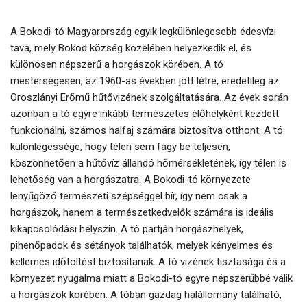
A Bokodi-tó Magyarország egyik legkülönlegesebb édesvízi
tava, mely Bokod község közelében helyezkedik el, és
különösen népszerű a horgászok körében. A tó
mesterségesen, az 1960-as években jött létre, eredetileg az
Oroszlányi Erőmű hűtővizének szolgáltatására. Az évek során
azonban a tó egyre inkább természetes élőhelyként kezdett
funkcionálni, számos halfaj számára biztosítva otthont. A tó
különlegessége, hogy télen sem fagy be teljesen,
köszönhetően a hűtővíz állandó hőmérsékletének, így télen is
lehetőség van a horgászatra. A Bokodi-tó környezete
lenyűgöző természeti szépséggel bír, így nem csak a
horgászok, hanem a természetkedvelők számára is ideális
kikapcsolódási helyszín. A tó partján horgászhelyek,
pihenőpadok és sétányok találhatók, melyek kényelmes és
kellemes időtöltést biztosítanak. A tó vizének tisztasága és a
környezet nyugalma miatt a Bokodi-tó egyre népszerűbbé válik
a horgászok körében. A tóban gazdag halállomány található,