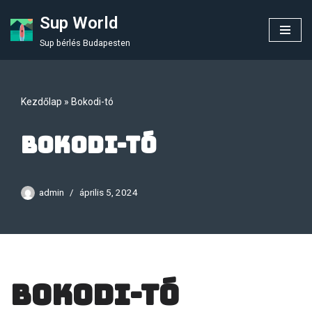
Sup World
Skip
Sup bérlés Budapesten
to
content
Kezdőlap
»
Bokodi-tó
Bokodi-tó
admin
április 5, 2024
Bokodi-tó