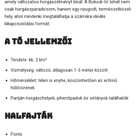
amely változatos horgászélményt kínál. A Bokodi-tó tehát nem
csak horgászparadicsom, hanem egy nyugodt, természetközeli
hely, ahol mindenki megtalálhatja a számára ideális
kikapcsolódási formát.
A tó jellemzői
Területe: kb. 2 km²
Vízmélység: változó, átlagosan 1-3 méter között
Hőmérséklet: télen is enyhe, köszönhetően az erőmű
hűtővizének
Partján horgászhelyek, pihenőpadok és sétányok találhatók
Halfajták
Ponty