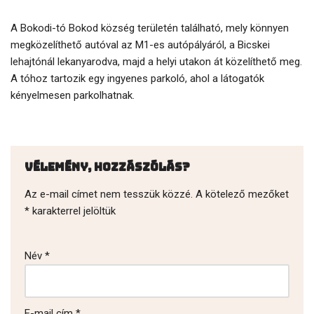
A Bokodi-tó Bokod község területén található, mely könnyen
megközelíthető autóval az M1-es autópályáról, a Bicskei
lehajtónál lekanyarodva, majd a helyi utakon át közelíthető meg.
A tóhoz tartozik egy ingyenes parkoló, ahol a látogatók
kényelmesen parkolhatnak.
Vélemény, hozzászólás?
Az e-mail címet nem tesszük közzé.
A kötelező mezőket
*
karakterrel jelöltük
Név
*
E-mail cím
*