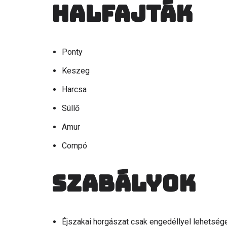
Halfajták
Ponty
Keszeg
Harcsa
Süllő
Amur
Compó
Szabályok
Éjszakai horgászat csak engedéllyel lehetség