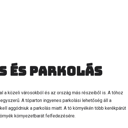
s és parkolás
l a közeli városokból és az ország más részeiből is. A tóhoz
ó egyszerű. A tóparton ingyenes parkolási lehetőség áll a
ell aggódniuk a parkolás miatt. A tó környékén több kerékpárút
 környék környezetbarát felfedezésére.