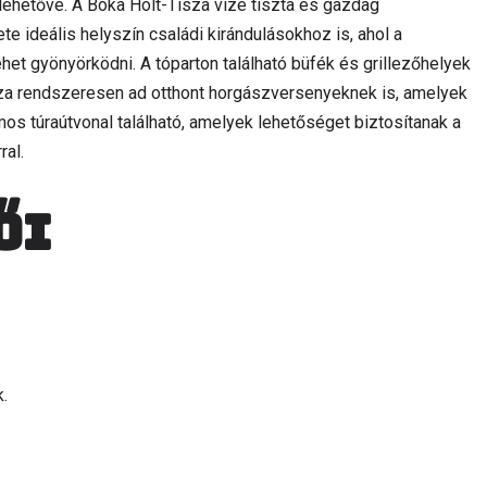
ehetővé. A Bóka Holt-Tisza vize tiszta és gazdag
lete ideális helyszín családi kirándulásokhoz is, ahol a
et gyönyörködni. A tóparton található büfék és grillezőhelyek
isza rendszeresen ad otthont horgászversenyeknek is, amelyek
s túraútvonal található, amelyek lehetőséget biztosítanak a
al.
ői
.