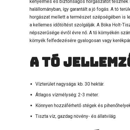
kényelmes és biztonságos horgászatot tesznek l
halállományban, így garantált a jó fogás. A tó terü
horgászat mellett a természet szépségében is leh
a kellemes időtöltést szolgálják. A Bóka Holt-T
népszerűsége évről évre nő. A tó környékén számo
környék felfedezésére gyalogosan vagy kerékpárr
A tó jellemz
Vízterület nagysága: kb. 30 hektár.
Átlagos vízmélység: 2-3 méter.
Könnyen hozzáférhető stégek és pihenőhelyek
Tiszta víz, gazdag növény- és állatvilág.