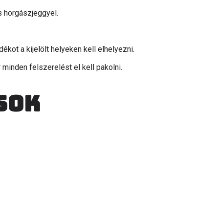
s horgászjeggyel.
ékot a kijelölt helyeken kell elhelyezni.
 minden felszerelést el kell pakolni.
sok