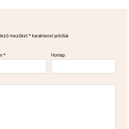
elező mezőket
*
karakterrel jelöltük
ím
*
Honlap