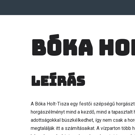
Bóka Ho
Leírás
A Bóka Holt-Tisza egy festői szépségű horgásztó,
horgászélményt mind a kezdő, mind a tapasztalt
adottságokkal büszkélkedhet, így nem csak a ho
megtalálják itt a számításaikat. A vízparton több 