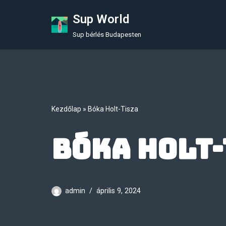
Sup World
Skip
Sup bérlés Budapesten
to
content
Kezdőlap
»
Bóka Holt-Tisza
Bóka Holt-
admin
április 9, 2024