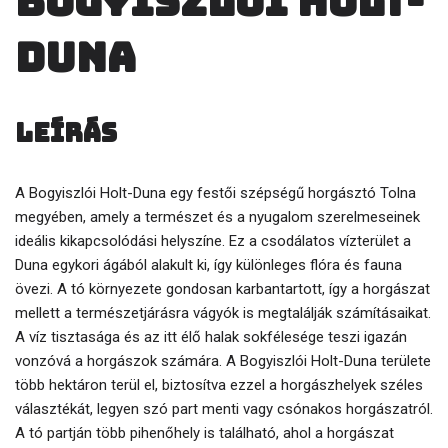
Bogyiszlói Holt-
Duna
Leírás
A Bogyiszlói Holt-Duna egy festői szépségű horgásztó Tolna
megyében, amely a természet és a nyugalom szerelmeseinek
ideális kikapcsolódási helyszíne. Ez a csodálatos vízterület a
Duna egykori ágából alakult ki, így különleges flóra és fauna
övezi. A tó környezete gondosan karbantartott, így a horgászat
mellett a természetjárásra vágyók is megtalálják számításaikat.
A víz tisztasága és az itt élő halak sokfélesége teszi igazán
vonzóvá a horgászok számára. A Bogyiszlói Holt-Duna területe
több hektáron terül el, biztosítva ezzel a horgászhelyek széles
választékát, legyen szó part menti vagy csónakos horgászatról.
A tó partján több pihenőhely is található, ahol a horgászat