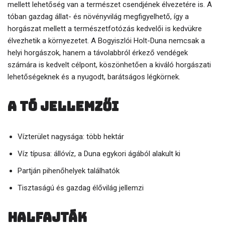
mellett lehetőség van a természet csendjének élvezetére is. A
tóban gazdag állat- és növényvilág megfigyelhető, így a
horgászat mellett a természetfotózás kedvelői is kedvükre
élvezhetik a környezetet. A Bogyiszlói Holt-Duna nemcsak a
helyi horgászok, hanem a távolabbról érkező vendégek
számára is kedvelt célpont, köszönhetően a kiváló horgászati
lehetőségeknek és a nyugodt, barátságos légkörnek.
A tó jellemzői
Vízterület nagysága: több hektár
Víz típusa: állóvíz, a Duna egykori ágából alakult ki
Partján pihenőhelyek találhatók
Tisztaságú és gazdag élővilág jellemzi
Halfajták