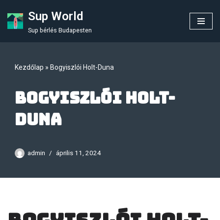
Sup World
Skip
Sup bérlés Budapesten
to
content
Kezdőlap
»
Bogyiszlói Holt-Duna
Bogyiszlói Holt-
Duna
admin
április 11, 2024