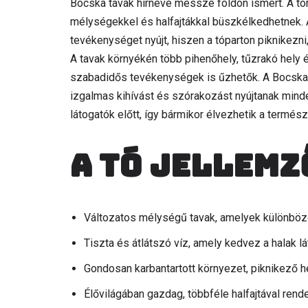
Bocska tavak hírneve messze földön ismert. A tó
mélységekkel és halfajtákkal büszkélkedhetnek. 
tevékenységet nyújt, hiszen a tóparton piknikezni
A tavak környékén több pihenőhely, tűzrakó hely és
szabadidős tevékenységek is űzhetők. A Bocska
izgalmas kihívást és szórakozást nyújtanak mind
látogatók előtt, így bármikor élvezhetik a termés
A tó jellemz
Változatos mélységű tavak, amelyek különböz
Tiszta és átlátszó víz, amely kedvez a halak l
Gondosan karbantartott környezet, piknikező h
Élővilágában gazdag, többféle halfajtával rende