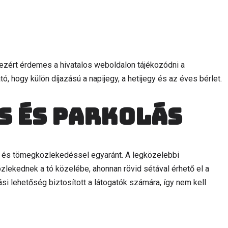
ezért érdemes a hivatalos weboldalon tájékozódni a
ó, hogy külön díjazású a napijegy, a hetijegy és az éves bérlet.
s és parkolás
 és tömegközlekedéssel egyaránt. A legközelebbi
zlekednek a tó közelébe, ahonnan rövid sétával érhető el a
si lehetőség biztosított a látogatók számára, így nem kell