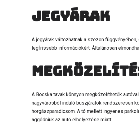
Jegyárak
A jegyárak változhatnak a szezon függvényében, 
legfrissebb információkért. Általánosan elmondhat
Megközelíté
A Bocska tavak könnyen megközelíthetők autóval
nagyvárosból induló buszjáratok rendszeresen kö
horgászparadicsom. A tó mellett ingyenes parkolá
aggódniuk az autó elhelyezése miatt.