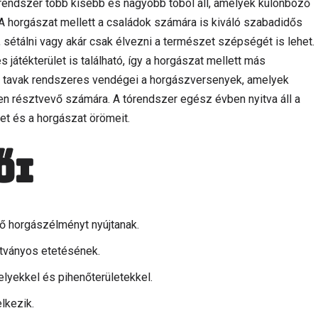
rendszer több kisebb és nagyobb tóból áll, amelyek különböző
A horgászat mellett a családok számára is kiváló szabadidős
, sétálni vagy akár csak élvezni a természet szépségét is lehet.
 játékterület is található, így a horgászat mellett más
 tavak rendszeres vendégei a horgászversenyek, amelyek
en résztvevő számára. A tórendszer egész évben nyitva áll a
zet és a horgászat örömeit.
ői
ő horgászélményt nyújtanak.
átványos etetésének.
elyekkel és pihenőterületekkel.
lkezik.