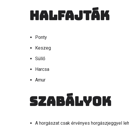
Halfajták
Ponty
Keszeg
Süllő
Harcsa
Amur
Szabályok
A horgászat csak érvényes horgászjeggyel le