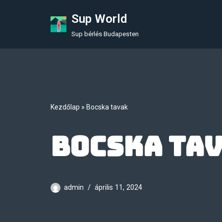
Sup World
Skip
Sup bérlés Budapesten
to
content
Kezdőlap
»
Bocska tavak
Bocska ta
admin
április 11, 2024