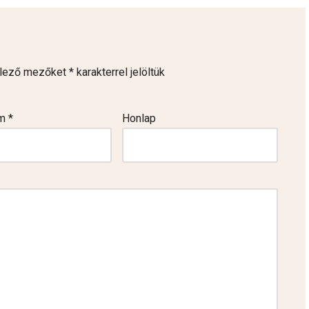
elező mezőket
*
karakterrel jelöltük
ím
*
Honlap