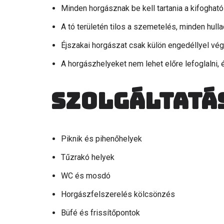
Minden horgásznak be kell tartania a kifogható 
A tó területén tilos a szemetelés, minden hullad
Éjszakai horgászat csak külön engedéllyel vé
A horgászhelyeket nem lehet előre lefoglalni, 
Szolgáltatá
Piknik és pihenőhelyek
Tűzrakó helyek
WC és mosdó
Horgászfelszerelés kölcsönzés
Büfé és frissítőpontok