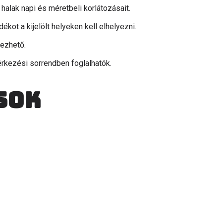
halak napi és méretbeli korlátozásait.
ékot a kijelölt helyeken kell elhelyezni.
gezhető.
érkezési sorrendben foglalhatók.
sok