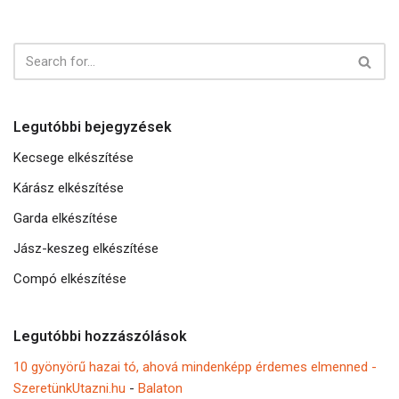
Legutóbbi bejegyzések
Kecsege elkészítése
Kárász elkészítése
Garda elkészítése
Jász-keszeg elkészítése
Compó elkészítése
Legutóbbi hozzászólások
10 gyönyörű hazai tó, ahová mindenképp érdemes elmenned -
SzeretünkUtazni.hu
-
Balaton