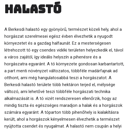
halastó
A Berkesdi halastó egy gyönyörű, természet közeli hely, ahol a
horgászat szerelmesei egész évben élvezhetik a nyugodt
környezetet és a gazdag halfaunát. Ez a mesterségesen
létrehozott tó egy csendes vidéki területen helyezkedik el, távol
a város zajától, így ideális helyszín a pihenésre és a
horgászatra egyaránt. A tó környezete gondosan karbantartott,
a part menti növényzet változatos, többféle madárfajnak ad
otthont, ami még hangulatosabbá teszi a horgászatot. A
Berkesdi halastó területe több hektáron terjed el, mélysége
változó, ami lehetővé teszi többféle horgászati technika
alkalmazását is. A tó vizét rendszeresen ellenőrzik, hogy az
mindig tiszta és egészséges maradjon a halak és a horgászok
számára egyaránt. A tóparton több pihenőhely is kialakításra
került, ahol a horgászok kényelmesen élvezhetik a természet
nyújtotta csendet és nyugalmat. A halastó nem csupán a helyi