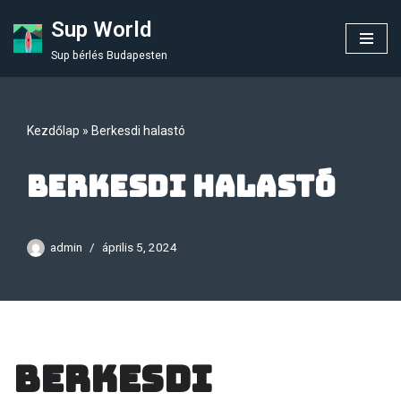
Sup World
Skip
Sup bérlés Budapesten
to
content
Kezdőlap
»
Berkesdi halastó
Berkesdi halastó
admin
április 5, 2024
Berkesdi