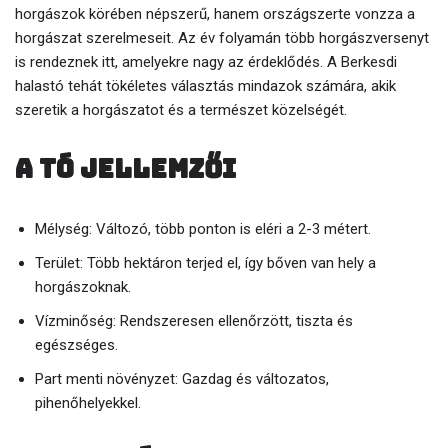
horgászok körében népszerű, hanem országszerte vonzza a
horgászat szerelmeseit. Az év folyamán több horgászversenyt
is rendeznek itt, amelyekre nagy az érdeklődés. A Berkesdi
halastó tehát tökéletes választás mindazok számára, akik
szeretik a horgászatot és a természet közelségét.
A tó jellemzői
Mélység: Változó, több ponton is eléri a 2-3 métert.
Terület: Több hektáron terjed el, így bőven van hely a
horgászoknak.
Vízminőség: Rendszeresen ellenőrzött, tiszta és
egészséges.
Part menti növényzet: Gazdag és változatos,
pihenőhelyekkel.