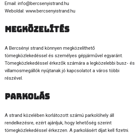
Email: info@bercsenyistrand.hu
Weboldal: www.bercsenyistrand.hu
Megközelítés
A Bercsényi strand könnyen megközelíthető
tömegközlekedéssel és személyes gépjárművel egyaránt.
Tömegközlekedéssel érkezők számára a legközelebbi busz- és
villamosmegállók nyújtanak jó kapcsolatot a város többi
részével.
Parkolás
A strand közelében korlátozott számú parkolóhely áll
rendelkezésre, ezért ajánljuk, hogy lehetőség szerint
tömegközlekedéssel érkezzen. A parkolásért díjat kell fizetni.