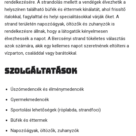
rendelkezésére. A strandolás mellett a vendégek élvezhetik a
helyszínen található büfék és éttermek kínálatát, ahol frissítő
italokkal, fagylalttal és helyi specialitásokkal várják őket. A
strand területén napozóágyak, öltözők és zuhanyzók is
rendelkezésre állnak, hogy a látogatók kényelmesen
élvezhessék a napot. A Bercsényi strand tökéletes választás
azok számára, akik egy kellemes napot szeretnének eltölteni a
vízparton, családdal vagy barátokkal.
Szolgáltatások
Úszómedencék és élménymedencék
Gyermekmedencék
Sportolási lehetőségek (röplabda, strandfoci)
Büfék és éttermek
Napozóágyak, öltözők, zuhanyzók