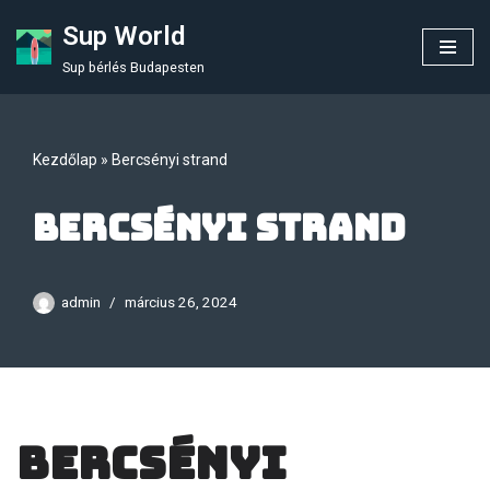
Sup World
Skip
Sup bérlés Budapesten
to
content
Kezdőlap
»
Bercsényi strand
Bercsényi strand
admin
március 26, 2024
Bercsényi