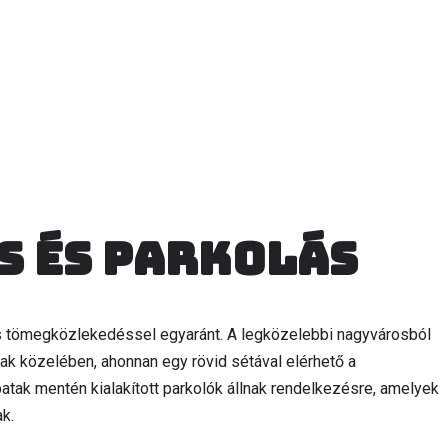
s és parkolás
s tömegközlekedéssel egyaránt. A legközelebbi nagyvárosból
ak közelében, ahonnan egy rövid sétával elérhető a
tak mentén kialakított parkolók állnak rendelkezésre, amelyek
k.