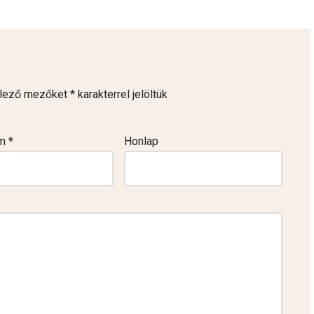
elező mezőket
*
karakterrel jelöltük
ím
*
Honlap