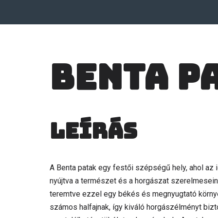
Benta p
Leírás
A Benta patak egy festői szépségű hely, ahol az id
nyújtva a természet és a horgászat szerelmesein
teremtve ezzel egy békés és megnyugtató környeze
számos halfajnak, így kiváló horgászélményt biztos