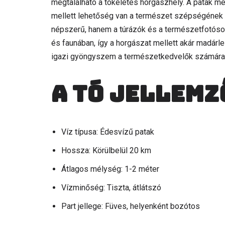
megtalálható a tökéletes horgászhely. A patak men
mellett lehetőség van a természet szépségének 
népszerű, hanem a túrázók és a természetfotósok
és faunában, így a horgászat mellett akár madárl
igazi gyöngyszem a természetkedvelők számára, aho
A tó jellemz
Víz típusa: Édesvízű patak
Hossza: Körülbelül 20 km
Átlagos mélység: 1-2 méter
Vízminőség: Tiszta, átlátszó
Part jellege: Füves, helyenként bozótos