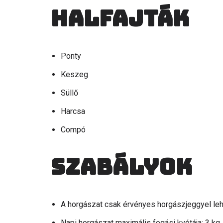
Halfajták
Ponty
Keszeg
Süllő
Harcsa
Compó
Szabályok
A horgászat csak érvényes horgászjeggyel le
Napi horgászat maximális fogási kvótája: 3 kg