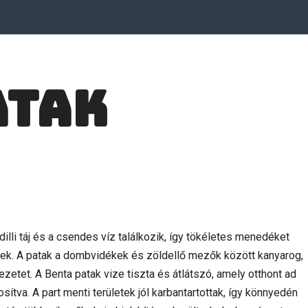
atak
illi táj és a csendes víz találkozik, így tökéletes menedéket
ek. A patak a dombvidékek és zöldellő mezők között kanyarog,
tet. A Benta patak vize tiszta és átlátszó, amely otthont ad
ítva. A part menti területek jól karbantartottak, így könnyedén