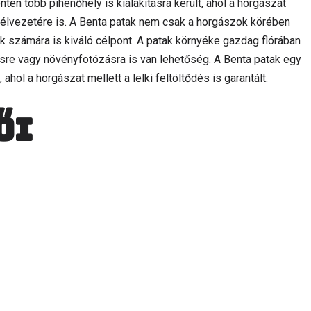
tén több pihenőhely is kialakításra került, ahol a horgászat
élvezetére is. A Benta patak nem csak a horgászok körében
 számára is kiváló célpont. A patak környéke gazdag flórában
esre vagy növényfotózásra is van lehetőség. A Benta patak egy
l a horgászat mellett a lelki feltöltődés is garantált.
ői