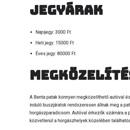
Jegyárak
Napijegy: 3000 Ft
Heti jegy: 15000 Ft
Éves jegy: 80000 Ft
Megközelíté
A Benta patak könnyen megközelíthető autóval é
induló buszjáratok rendszeresen állnak meg a pat
horgászparadicsom. Autóval érkezők számára a pa
közvetlenül a horgászhelyek közelében találhatóa