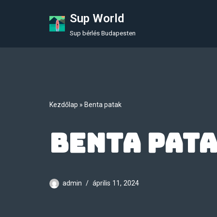
Sup World
Skip
Sup bérlés Budapesten
to
content
Kezdőlap
»
Benta patak
Benta pat
admin
április 11, 2024