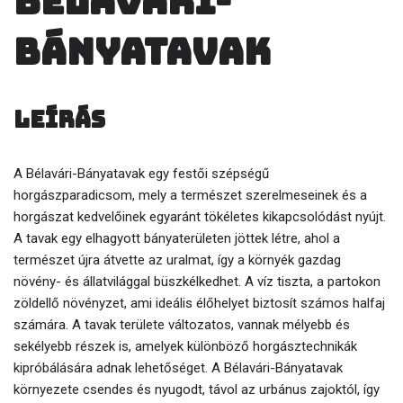
Bélavári-
Bányatavak
Leírás
A Bélavári-Bányatavak egy festői szépségű
horgászparadicsom, mely a természet szerelmeseinek és a
horgászat kedvelőinek egyaránt tökéletes kikapcsolódást nyújt.
A tavak egy elhagyott bányaterületen jöttek létre, ahol a
természet újra átvette az uralmat, így a környék gazdag
növény- és állatvilággal büszkélkedhet. A víz tiszta, a partokon
zöldellő növényzet, ami ideális élőhelyet biztosít számos halfaj
számára. A tavak területe változatos, vannak mélyebb és
sekélyebb részek is, amelyek különböző horgásztechnikák
kipróbálására adnak lehetőséget. A Bélavári-Bányatavak
környezete csendes és nyugodt, távol az urbánus zajoktól, így