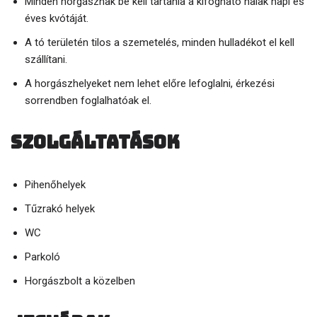
Minden horgásznak be kell tartania a kifogható halak napi és
éves kvótáját.
A tó területén tilos a szemetelés, minden hulladékot el kell
szállítani.
A horgászhelyeket nem lehet előre lefoglalni, érkezési
sorrendben foglalhatóak el.
Szolgáltatások
Pihenőhelyek
Tűzrakó helyek
WC
Parkoló
Horgászbolt a közelben