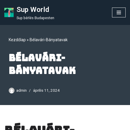
Sup World
Skip
Sup bérlés Budapesten
to
content
Kezdőlap
»
Bélavári-Bányatavak
Bélavári-
Bányatavak
admin
április 11, 2024