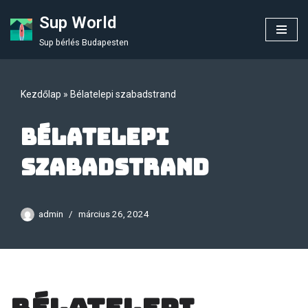
Sup World
Skip
Sup bérlés Budapesten
to
content
Kezdőlap
»
Bélatelepi szabadstrand
Bélatelepi
szabadstrand
admin
március 26, 2024