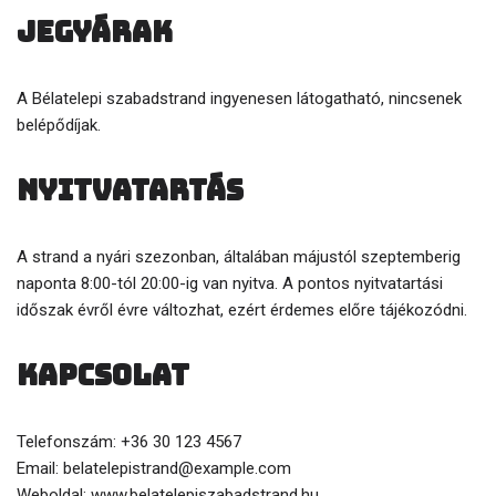
Jegyárak
A Bélatelepi szabadstrand ingyenesen látogatható, nincsenek
belépődíjak.
Nyitvatartás
A strand a nyári szezonban, általában májustól szeptemberig
naponta 8:00-tól 20:00-ig van nyitva. A pontos nyitvatartási
időszak évről évre változhat, ezért érdemes előre tájékozódni.
Kapcsolat
Telefonszám: +36 30 123 4567
Email: belatelepistrand@example.com
Weboldal: www.belatelepiszabadstrand.hu