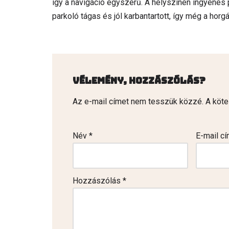
így a navigáció egyszerű. A helyszínen ingyenes 
parkoló tágas és jól karbantartott, így még a ho
Vélemény, hozzászólás?
Az e-mail címet nem tesszük közzé.
A köt
Név
*
E-mail c
Hozzászólás
*