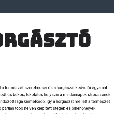
orgásztó
l a természet szerelmesei és a horgászat kedvelői egyaránt
ugodt és békés, tökéletes helyszín a mindennapok stresszének
ondozottsága kiemelkedő, így a horgászat mellett a természet
 partján több helyen kiépített stégek és pihenőhelyek