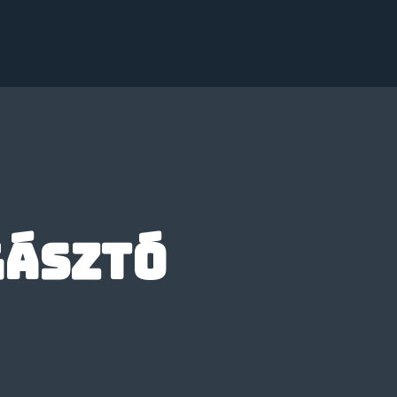
gásztó