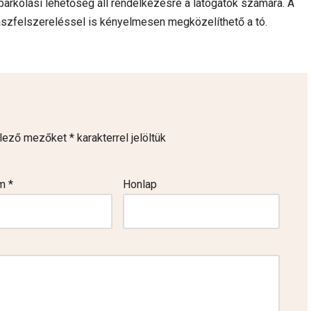
parkolási lehetőség áll rendelkezésre a látogatók számára. A
rgászfelszereléssel is kényelmesen megközelíthető a tó.
elező mezőket
*
karakterrel jelöltük
ím
*
Honlap