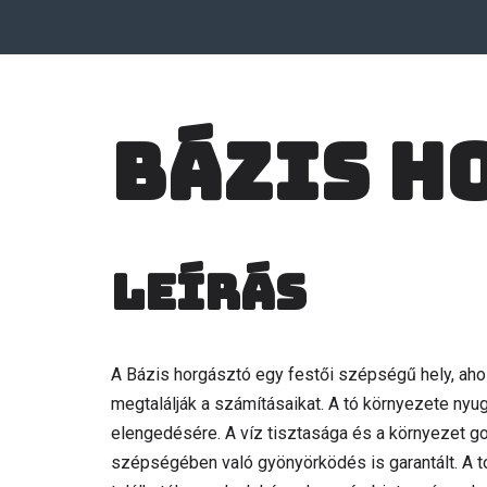
Bázis h
Leírás
A Bázis horgásztó egy festői szépségű hely, aho
megtalálják a számításaikat. A tó környezete ny
elengedésére. A víz tisztasága és a környezet g
szépségében való gyönyörködés is garantált. A tó