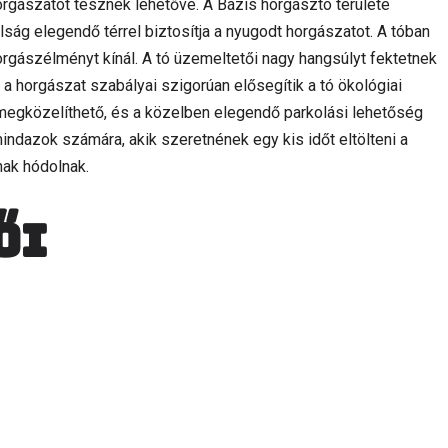
rgászatot tesznek lehetővé. A Bázis horgásztó területe
lság elegendő térrel biztosítja a nyugodt horgászatot. A tóban
orgászélményt kínál. A tó üzemeltetői nagy hangsúlyt fektetnek
a horgászat szabályai szigorúan elősegítik a tó ökológiai
egközelíthető, és a közelben elegendő parkolási lehetőség
mindazok számára, akik szeretnének egy kis időt eltölteni a
nak hódolnak.
ői