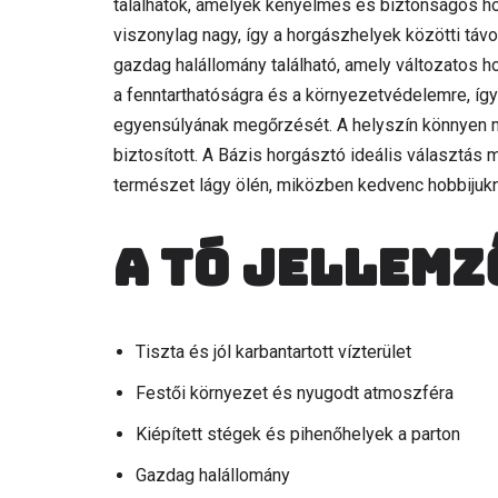
találhatók, amelyek kényelmes és biztonságos ho
viszonylag nagy, így a horgászhelyek közötti távo
gazdag halállomány található, amely változatos h
a fenntarthatóságra és a környezetvédelemre, így 
egyensúlyának megőrzését. A helyszín könnyen m
biztosított. A Bázis horgásztó ideális választás 
természet lágy ölén, miközben kedvenc hobbijuk
A tó jellemz
Tiszta és jól karbantartott vízterület
Festői környezet és nyugodt atmoszféra
Kiépített stégek és pihenőhelyek a parton
Gazdag halállomány