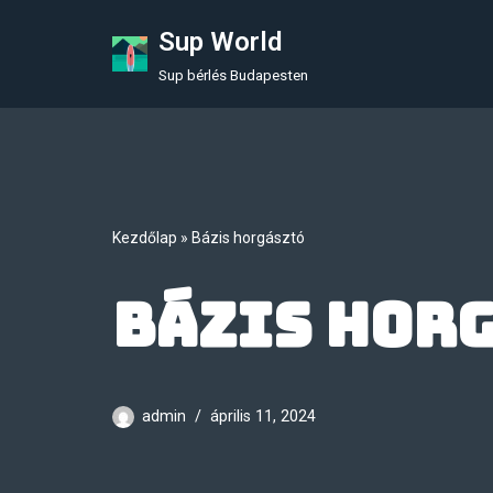
Sup World
Skip
Sup bérlés Budapesten
to
content
Kezdőlap
»
Bázis horgásztó
Bázis hor
admin
április 11, 2024