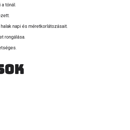
a tónál.
zett.
 halak napi és méretkorlátozásait.
et rongálása.
etséges.
sok