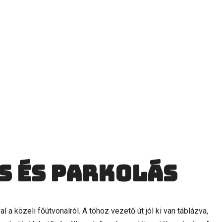
s és parkolás
a közeli főútvonalról. A tóhoz vezető út jól ki van táblázva,