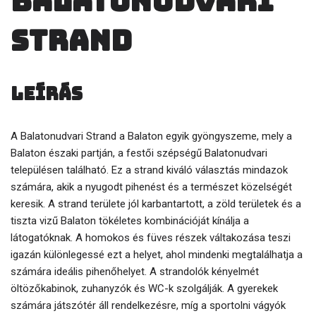
Balatonudvari
Strand
Leírás
A Balatonudvari Strand a Balaton egyik gyöngyszeme, mely a
Balaton északi partján, a festői szépségű Balatonudvari
településen található. Ez a strand kiváló választás mindazok
számára, akik a nyugodt pihenést és a természet közelségét
keresik. A strand területe jól karbantartott, a zöld területek és a
tiszta vizű Balaton tökéletes kombinációját kínálja a
látogatóknak. A homokos és füves részek váltakozása teszi
igazán különlegessé ezt a helyet, ahol mindenki megtalálhatja a
számára ideális pihenőhelyet. A strandolók kényelmét
öltözőkabinok, zuhanyzók és WC-k szolgálják. A gyerekek
számára játszótér áll rendelkezésre, míg a sportolni vágyók