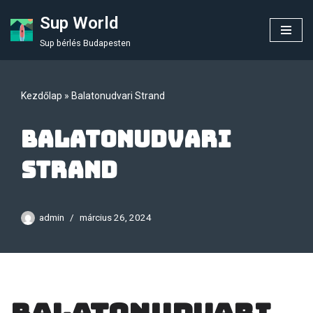
Sup World
Skip
Sup bérlés Budapesten
to
content
Kezdőlap
»
Balatonudvari Strand
Balatonudvari
Strand
admin
március 26, 2024