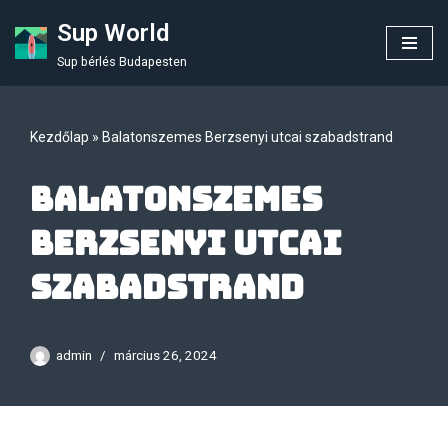
Sup World
Skip
Sup bérlés Budapesten
to
content
Kezdőlap
»
Balatonszemes Berzsenyi utcai szabadstrand
Balatonszemes
Berzsenyi utcai
szabadstrand
admin
március 26, 2024