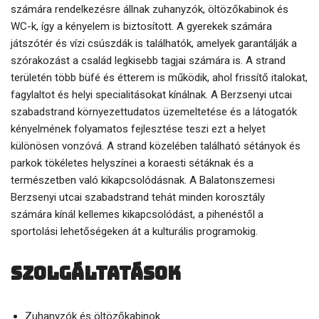
számára rendelkezésre állnak zuhanyzók, öltözőkabinok és
WC-k, így a kényelem is biztosított. A gyerekek számára
játszótér és vízi csúszdák is találhatók, amelyek garantálják a
szórakozást a család legkisebb tagjai számára is. A strand
területén több büfé és étterem is működik, ahol frissítő italokat,
fagylaltot és helyi specialitásokat kínálnak. A Berzsenyi utcai
szabadstrand környezettudatos üzemeltetése és a látogatók
kényelmének folyamatos fejlesztése teszi ezt a helyet
különösen vonzóvá. A strand közelében található sétányok és
parkok tökéletes helyszínei a koraesti sétáknak és a
természetben való kikapcsolódásnak. A Balatonszemesi
Berzsenyi utcai szabadstrand tehát minden korosztály
számára kínál kellemes kikapcsolódást, a pihenéstől a
sportolási lehetőségeken át a kulturális programokig.
Szolgáltatások
Zuhanyzók és öltözőkabinok