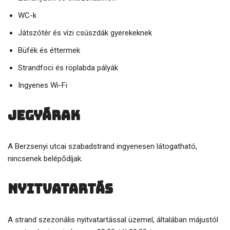
WC-k
Játszótér és vízi csúszdák gyerekeknek
Büfék és éttermek
Strandfoci és röplabda pályák
Ingyenes Wi-Fi
Jegyárak
A Berzsenyi utcai szabadstrand ingyenesen látogatható,
nincsenek belépődíjak.
Nyitvatartás
A strand szezonális nyitvatartással üzemel, általában májustól