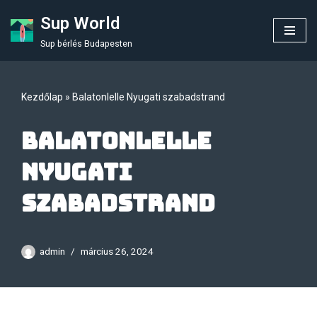
Sup World
Skip
Sup bérlés Budapesten
to
content
Kezdőlap
»
Balatonlelle Nyugati szabadstrand
Balatonlelle
Nyugati
szabadstrand
admin
március 26, 2024