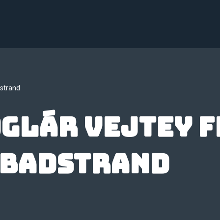
dstrand
glár Vejtey F
abadstrand