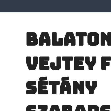
Balato
Vejtey 
sétány