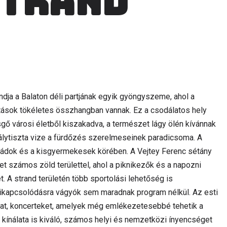
strand
dja a Balaton déli partjának egyik gyöngyszeme, ahol a
ások tökéletes összhangban vannak. Ez a csodálatos hely
gő városi életből kiszakadva, a természet lágy ölén kívánnak
tálytiszta vize a fürdőzés szerelmeseinek paradicsoma. A
aládok és a kisgyermekesek körében. A Vejtey Ferenc sétány
számos zöld területtel, ahol a piknikezők és a napozni
t. A strand területén több sportolási lehetőség is
v kikapcsolódásra vágyók sem maradnak program nélkül. Az esti
kat, koncerteket, amelyek még emlékezetesebbé tehetik a
i kínálata is kiváló, számos helyi és nemzetközi ínyencséget