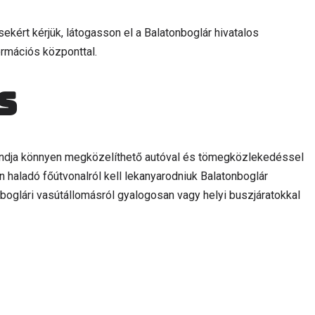
ekért kérjük, látogasson el a Balatonboglár hivatalos
ormációs központtal.
s
andja könnyen megközelíthető autóval és tömegközlekedéssel
án haladó főútvonalról kell lekanyarodniuk Balatonboglár
oglári vasútállomásról gyalogosan vagy helyi buszjáratokkal