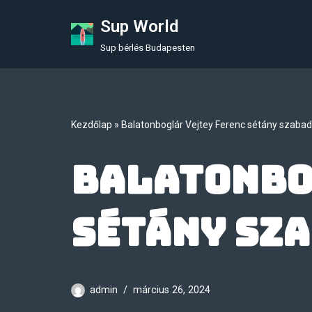
Sup World
Skip
Sup bérlés Budapesten
to
content
Kezdőlap
»
Balatonboglár Vejtey Ferenc sétány szaba
Balatonbo
sétány sz
admin
március 26, 2024