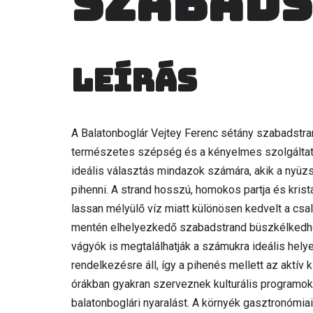
szabad
Leírás
A Balatonboglár Vejtey Ferenc sétány szabadstran
természetes szépség és a kényelmes szolgáltat
ideális választás mindazok számára, akik a nyüzs
pihenni. A strand hosszú, homokos partja és kris
lassan mélyülő víz miatt különösen kedvelt a cs
mentén elhelyezkedő szabadstrand büszkélkedhet 
vágyók is megtalálhatják a számukra ideális helye
rendelkezésre áll, így a pihenés mellett az aktí
órákban gyakran szerveznek kulturális programo
balatonboglári nyaralást. A környék gasztronómia