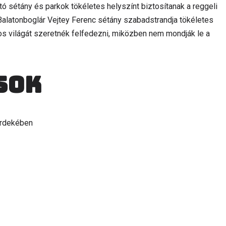
ató sétány és parkok tökéletes helyszínt biztosítanak a reggeli
alatonboglár Vejtey Ferenc sétány szabadstrandja tökéletes
os világát szeretnék felfedezni, miközben nem mondják le a
sok
érdekében