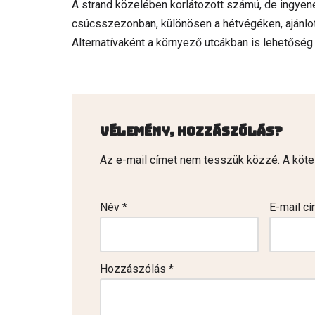
A strand közelében korlátozott számú, de ingyene
csúcsszezonban, különösen a hétvégéken, ajánlot
Alternatívaként a környező utcákban is lehetőség
Vélemény, hozzászólás?
Az e-mail címet nem tesszük közzé.
A köt
Név
*
E-mail c
Hozzászólás
*