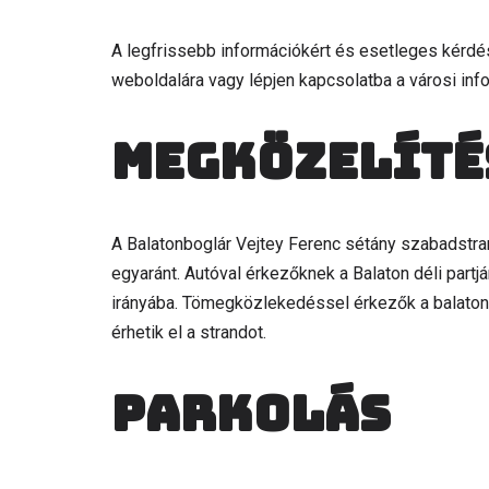
A legfrissebb információkért és esetleges kérdés
weboldalára vagy lépjen kapcsolatba a városi inf
Megközelíté
A Balatonboglár Vejtey Ferenc sétány szabadstr
egyaránt. Autóval érkezőknek a Balaton déli partj
irányába. Tömegközlekedéssel érkezők a balatonb
érhetik el a strandot.
Parkolás