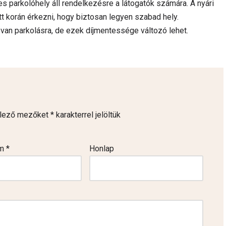
s parkolóhely áll rendelkezésre a látogatók számára. A nyári
t korán érkezni, hogy biztosan legyen szabad hely.
 van parkolásra, de ezek díjmentessége változó lehet.
elező mezőket
*
karakterrel jelöltük
ím
*
Honlap