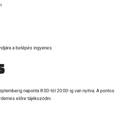
n
ndjára a belépés ingyenes.
s
eptemberig naponta 8:00-tól 20:00-ig van nyitva. A pontos
 érdemes előre tájékozódni.