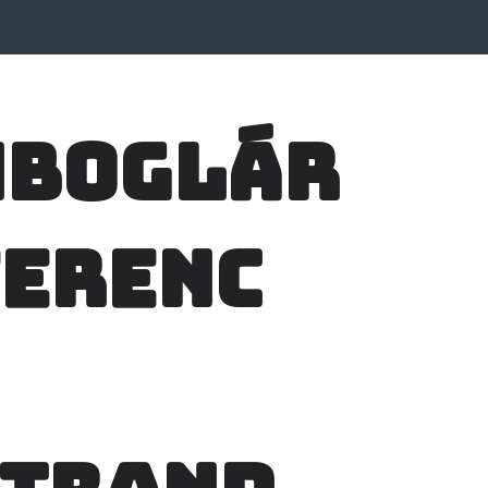
nboglár
Ferenc