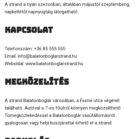
A strand a nyári szezonban, általában májustól szeptemberig,
napkeltétől napnyugtáig látogatható.
Kapcsolat
Telefonszám: +36 85 555 555
Email: info@balatonboglarstrand.hu
Weboldal: www.balatonboglarstrand.hu
Megközelítés
A strand Balatonboglár városában, a Fiume utca végénél
található. Autóval a 7-es főútról könnyen megközelíthető.
Tömegközlekedéssel a Balatonboglár vasútállomásról
gyalogosan vagy helyi buszjárattal érhető el a strand.