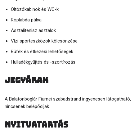
Öltözőkabinok és WC-k
Röplabda pálya
Asztalitenisz asztalok
Vízi sporteszközök kölcsönzése
Büfék és étkezési lehetőségek
Hulladékgyűjtés és -szortírozás
Jegyárak
A Balatonboglár Fiumei szabadstrand ingyenesen látogatható,
nincsenek belépődíjak.
Nyitvatartás