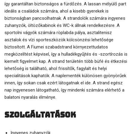
így garantáltan biztonságos a fürdőzés. A lassan mélyülő part
ideális a családok számára, ahol a kisebb gyerekek is
biztonságban pancsolhatnak. A strandolók számára ingyenes
zuhanyzók, öltözőkabinok és WC-k állnak rendelkezésre. A
sportolni vágyók számára röplabda pálya, asztalitenisz
asztalok és vízi sporteszközök kölcsönzési lehetősége
biztosított. A Fiumei szabadstrand környezettudatos
megközelítést képvisel, így a hulladékgyűjtés és -szortírozás is
kiemelt figyelmet kap. A strand területén több büfé és étkezési
lehetőség is található, ahol frissítők, fagylalt és helyi
specialitások kaphatók. A naplementék különösen gyönyörűek
innen, így sokan csak ezért látogatnak el ide. A strand egész
nap ingyenesen látogatható, így mindenki számára elérhető a
balatoni nyaralás élménye.
Szolgáltatások
Ingyenes zuhanyzók