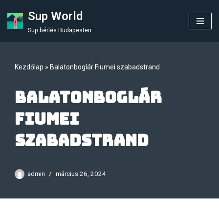
Sup World
Skip
Sup bérlés Budapesten
to
content
Kezdőlap
»
Balatonboglár Fiumei szabadstrand
Balatonboglár
Fiumei
szabadstrand
admin
március 26, 2024