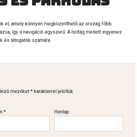
s és parkolás
ik el, amely könnyen megközelíthető az ország főbb
blázva, így a navigáció egyszerű. A holtág mellett ingyenes
ok és látogatók számára.
elező mezőket
*
karakterrel jelöltük
ím
*
Honlap