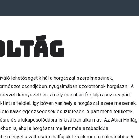
oltág
iváló lehetőséget kínál a horgászat szerelmeseinek.
a természet csendjében, nyugalmában szeretnének horgászni. A
mészeti környezetben, amely magában foglalja a vízi és part
hektárt is felölel, így bőven van hely a horgászat szerelmeseinek.
 élő halak egészségesek és ízletesek. A part menti területek
enésre és a kikapcsolódásra is kiválóan alkalmas. Az Atkai Holtág
okhoz is, ahol a horgászat mellett más szabadidős
t élményét a változatos halfajták teszik még izgalmasabbá. A