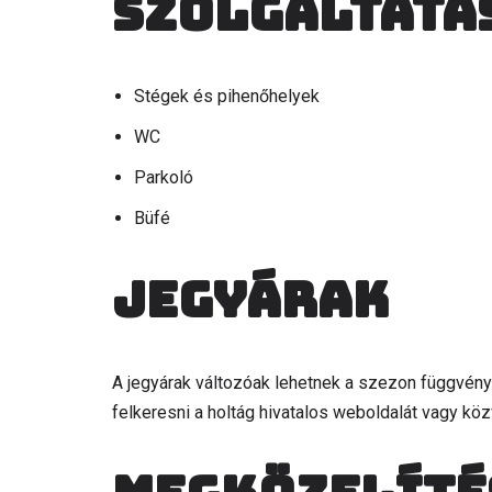
Szolgáltatá
Stégek és pihenőhelyek
WC
Parkoló
Büfé
Jegyárak
A jegyárak változóak lehetnek a szezon függvény
felkeresni a holtág hivatalos weboldalát vagy köz