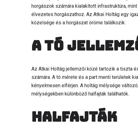
horgászok számára kialakított infrastruktúra, mi
élvezetes horgászathoz. Az Atkai Holtág egy ig
közelsége és a horgászat öröme találkozik.
A tó jellemz
Az Atkai Holtág jellemzői közé tartozik a tiszta é
számára. A tó mérete és a part menti területek ki
kényelmesen elférjen. A holtág mélysége változó
mélységekben különböző halfajták találhatók.
Halfajták