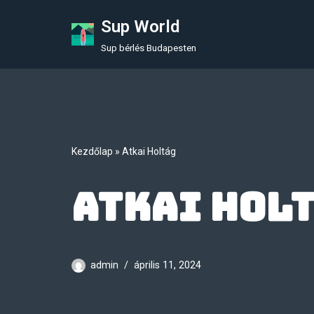
Sup World
Skip
Sup bérlés Budapesten
to
content
Kezdőlap
»
Atkai Holtág
Atkai Hol
admin
április 11, 2024