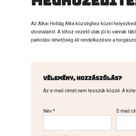
Megközelíté
Az Atkai Holtág Atka községhez közel helyezked
útvonalairól. A tóhoz vezető utak jól ki vannak tá
parkolási lehetőség áll rendelkezésre a horgász
Vélemény, hozzászólás?
Az e-mail címet nem tesszük közzé.
A köt
Név
*
E-mail c