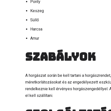
Ponty
Keszeg
Süllő
Harcsa
Amur
Szabályok
A horgászat során be kell tartani a horgászrendet,
méretkorlátozásokat és az engedélyezett eszköz
rendelkeznie kell érvényes horgászengedéllyel. A
el kell szállítani.