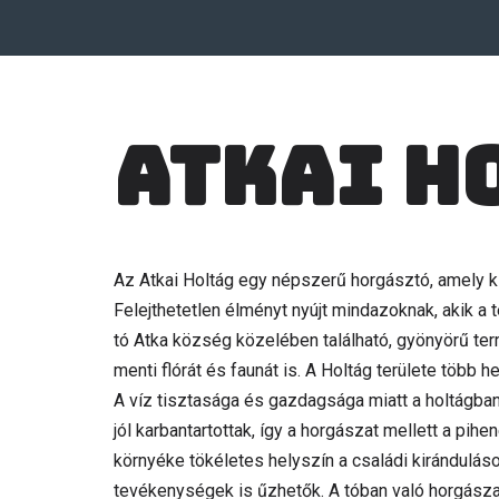
Atkai H
Az Atkai Holtág egy népszerű horgásztó, amely k
Felejthetetlen élményt nyújt mindazoknak, akik 
tó Atka község közelében található, gyönyörű ter
menti flórát és faunát is. A Holtág területe több 
A víz tisztasága és gazdagsága miatt a holtágban
jól karbantartottak, így a horgászat mellett a pih
környéke tökéletes helyszín a családi kirándulás
tevékenységek is űzhetők. A tóban való horgásza