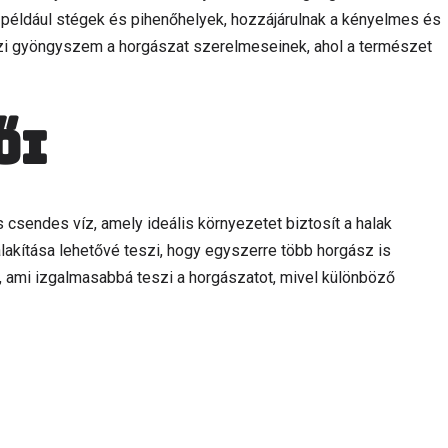
nt például stégek és pihenőhelyek, hozzájárulnak a kényelmes és
azi gyöngyszem a horgászat szerelmeseinek, ahol a természet
ői
s csendes víz, amely ideális környezetet biztosít a halak
alakítása lehetővé teszi, hogy egyszerre több horgász is
, ami izgalmasabbá teszi a horgászatot, mivel különböző