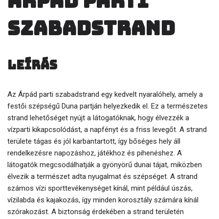
Árpád parti
szabadstrand
Leírás
Az Árpád parti szabadstrand egy kedvelt nyaralóhely, amely a
festői szépségű Duna partján helyezkedik el. Ez a természetes
strand lehetőséget nyújt a látogatóknak, hogy élvezzék a
vízparti kikapcsolódást, a napfényt és a friss levegőt. A strand
területe tágas és jól karbantartott, így bőséges hely áll
rendelkezésre napozáshoz, játékhoz és pihenéshez. A
látogatók megcsodálhatják a gyönyörű dunai tájat, miközben
élvezik a természet adta nyugalmat és szépséget. A strand
számos vízi sporttevékenységet kínál, mint például úszás,
vízilabda és kajakozás, így minden korosztály számára kínál
szórakozást. A biztonság érdekében a strand területén