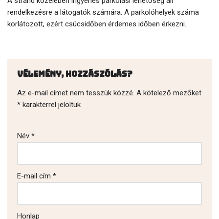
A strand közelében ingyenes parkolási lehetőség áll
rendelkezésre a látogatók számára. A parkolóhelyek száma
korlátozott, ezért csúcsidőben érdemes időben érkezni.
Vélemény, hozzászólás?
Az e-mail címet nem tesszük közzé.
A kötelező mezőket
*
karakterrel jelöltük
Név
*
E-mail cím
*
Honlap