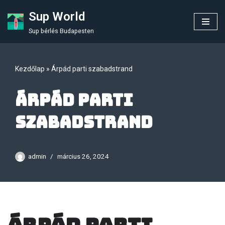
Sup World
Skip
Sup bérlés Budapesten
to
content
Kezdőlap
»
Árpád parti szabadstrand
Árpád parti
szabadstrand
admin
március 26, 2024