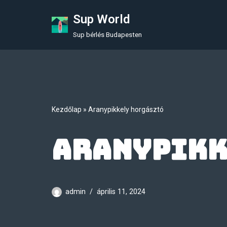
Sup World
Skip
Sup bérlés Budapesten
to
content
Kezdőlap
»
Aranypikkely horgásztó
Aranypikk
admin
április 11, 2024