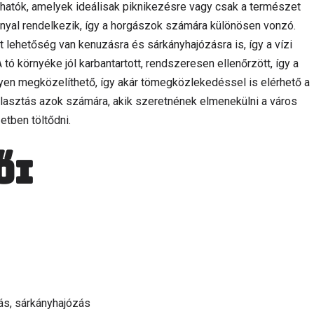
álhatók, amelyek ideálisak piknikezésre vagy csak a természet
nyal rendelkezik, így a horgászok számára különösen vonzó.
 lehetőség van kenuzásra és sárkányhajózásra is, így a vízi
 tó környéke jól karbantartott, rendszeresen ellenőrzött, így a
nyen megközelíthető, így akár tömegközlekedéssel is elérhető a
álasztás azok számára, akik szeretnének elmenekülni a város
etben töltődni.
ői
ás, sárkányhajózás