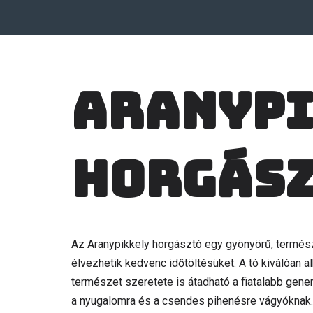
Aranypi
horgás
Az Aranypikkely horgásztó egy gyönyörű, termész
élvezhetik kedvenc időtöltésüket. A tó kiválóan al
természet szeretete is átadható a fiatalabb generá
a nyugalomra és a csendes pihenésre vágyóknak.