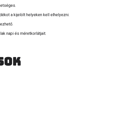
hetséges.
ékot a kijelölt helyeken kell elhelyezni.
gezhető.
lak napi és méretkorlátjait.
sok