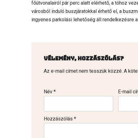
főútvonalairól pár perc alatt elérhető, a tóhoz ve
városból induló buszjáratokkal érhető el, a buszm
ingyenes parkolási lehetőség áll rendelkezésre a
Vélemény, hozzászólás?
Az e-mail címet nem tesszük közzé.
A köt
Név
*
E-mail c
Hozzászólás
*