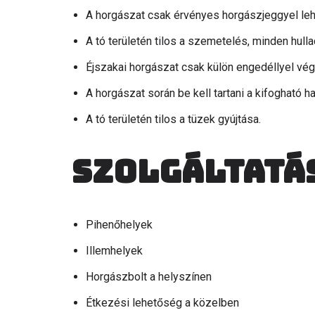
A horgászat csak érvényes horgászjeggyel le
A tó területén tilos a szemetelés, minden hullad
Éjszakai horgászat csak külön engedéllyel vé
A horgászat során be kell tartani a kifogható ha
A tó területén tilos a tüzek gyújtása.
Szolgáltatá
Pihenőhelyek
Illemhelyek
Horgászbolt a helyszínen
Étkezési lehetőség a közelben