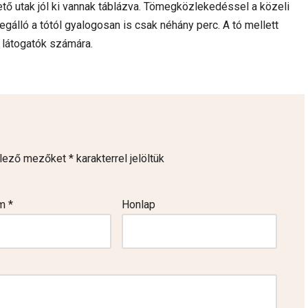
zető utak jól ki vannak táblázva. Tömegközlekedéssel a közeli
egálló a tótól gyalogosan is csak néhány perc. A tó mellett
 látogatók számára.
elező mezőket
*
karakterrel jelöltük
ím
*
Honlap