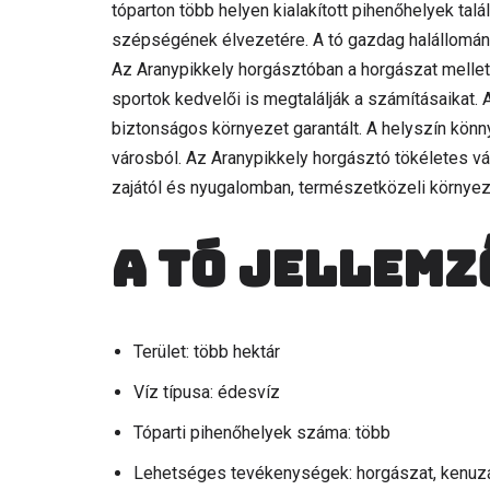
tóparton több helyen kialakított pihenőhelyek tal
szépségének élvezetére. A tó gazdag halállomán
Az Aranypikkely horgásztóban a horgászat mellett
sportok kedvelői is megtalálják a számításaikat. A
biztonságos környezet garantált. A helyszín kön
városból. Az Aranypikkely horgásztó tökéletes v
zajától és nyugalomban, természetközeli környez
A tó jellemz
Terület: több hektár
Víz típusa: édesvíz
Tóparti pihenőhelyek száma: több
Lehetséges tevékenységek: horgászat, kenuz