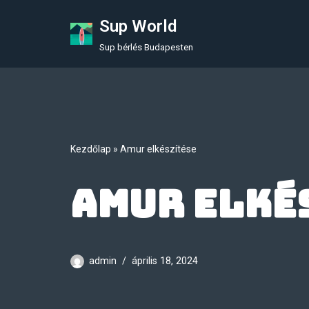
Sup World
Skip
Sup bérlés Budapesten
to
content
Kezdőlap
»
Amur elkészítése
Amur elké
admin
április 18, 2024