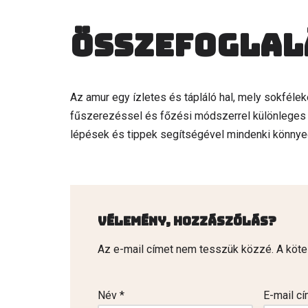
Összefoglal
Az amur egy ízletes és tápláló hal, mely sokféle
fűszerezéssel és főzési módszerrel különleges f
lépések és tippek segítségével mindenki könnyed
Vélemény, hozzászólás?
Az e-mail címet nem tesszük közzé.
A köt
Név
*
E-mail c