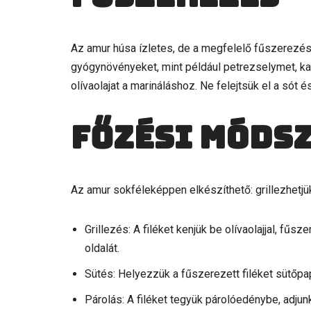
Az amur húsa ízletes, de a megfelelő fűszerezés
gyógynövényeket, mint például petrezselymet, ka
olívaolajat a marináláshoz. Ne felejtsük el a sót é
Főzési móds
Az amur sokféleképpen elkészíthető: grillezhetjük,
Grillezés: A filéket kenjük be olívaolajjal, fű
oldalát.
Sütés: Helyezzük a fűszerezett filéket sütőpap
Párolás: A filéket tegyük párolóedénybe, adju