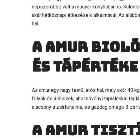
népszerűbbé vált a magyar konyhában is. Különleg
akár hétköznapi étkezéseik alkalmával. Az alábbi
hal.
A Amur biol
és tápértéke
Az amur egy nagy testű, erős hal, mely akár 40 kg
folyók és állóvizek, ahol növényi táplálékkal táp
alacsony a zsírtartalma, és gazdag omega-3 zsír
A Amur tiszt