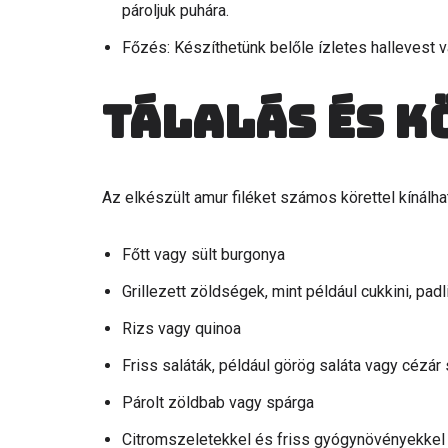
pároljuk puhára.
Főzés: Készíthetünk belőle ízletes hallevest 
Tálalás és k
Az elkészült amur filéket számos körettel kínálhat
Főtt vagy sült burgonya
Grillezett zöldségek, mint például cukkini, pad
Rizs vagy quinoa
Friss saláták, például görög saláta vagy cézár 
Párolt zöldbab vagy spárga
Citromszeletekkel és friss gyógynövényekkel 