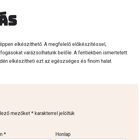
ás
képpen elkészíthető. A megfelelő előkészítéssel,
ogásokat varázsolhatunk belőle. A fentiekben ismertetett
én elkészítheti ezt az egészséges és finom halat.
elező mezőket
*
karakterrel jelöltük
ím
*
Honlap