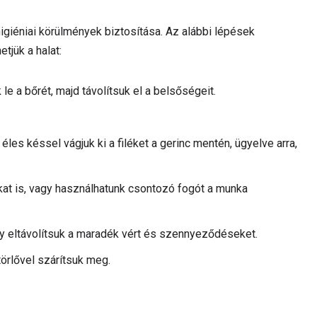
giéniai körülmények biztosítása. Az alábbi lépések
tjük a halat:
k le a bőrét, majd távolítsuk el a belsőségeit.
les késsel vágjuk ki a filéket a gerinc mentén, ügyelve arra,
okat is, vagy használhatunk csontozó fogót a munka
ogy eltávolítsuk a maradék vért és szennyeződéseket.
törlővel szárítsuk meg.