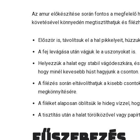
Az amur előkészítése során fontos a megfelelő hi
követésével könnyedén megtisztíthatjuk és filézhe
Először is, távolítsuk el a hal pikkelyeit, húzzu
A fej levágása után vágjuk le a uszonyokat is.
Helyezzük a halat egy stabil vágódeszkára, és é
hogy minél kevesebb húst hagyjunk a csonton.
A filézés során eltávolíthatjuk a kisebb csont
megkönnyítésére.
A filéket alaposan öblítsük le hideg vízzel, h
A tisztítás után a halat törölközővel vagy papír
Fűszerezés