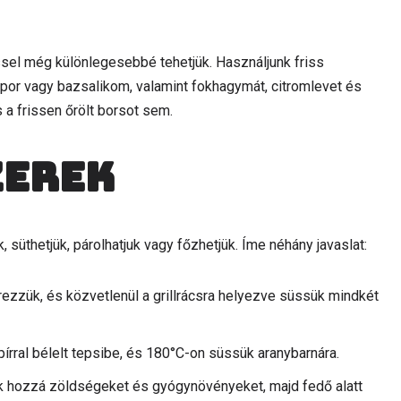
sel még különlegesebbé tehetjük. Használjunk friss
por vagy bazsalikom, valamint fokhagymát, citromlevet és
s a frissen őrölt borsot sem.
zerek
 süthetjük, párolhatjuk vagy főzhetjük. Íme néhány javaslat:
szerezzük, és közvetlenül a grillrácsra helyezve süssük mindkét
írral bélelt tepsibe, és 180°C-on süssük aranybarnára.
nk hozzá zöldségeket és gyógynövényeket, majd fedő alatt