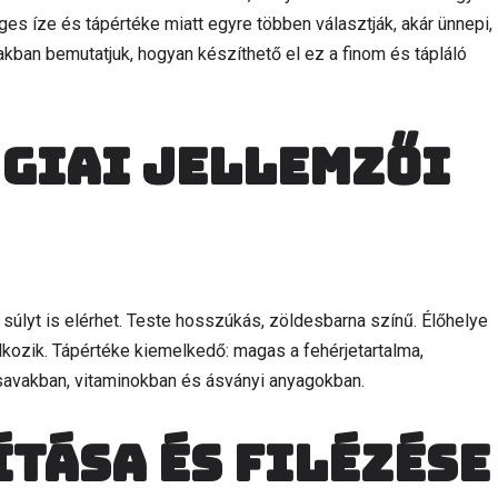
es íze és tápértéke miatt egyre többen választják, akár ünnepi,
akban bemutatjuk, hogyan készíthető el ez a finom és tápláló
ógiai jellemzői
 súlyt is elérhet. Teste hosszúkás, zöldesbarna színű. Élőhelye
lálkozik. Tápértéke kiemelkedő: magas a fehérjetartalma,
savakban, vitaminokban és ásványi anyagokban.
ítása és filézése