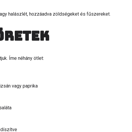
vagy halászlét, hozzáadva zöldségeket és fűszereket.
öretek
juk. Íme néhány ötlet:
lizsán vagy paprika
saláta
díszítve