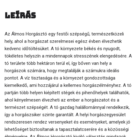
Leírás
Az Álmos Horgásztó egy festői szépségű, természetközeli
hely, ahol a horgászat szerelmesei egész évben élvezhetik
kedvenc időtöltésüket. A tó környezete békés és nyugodt,
tökéletes helyszín a mindennapok stresszének elengedésére. A
tó területe több hektáron terül el, így bőven van hely a
horgászok számára, hogy megtalálják a számukra ideális
pontot. A víz tisztasága és a környezet gondozottsága
kiemelkedő, ami hozzájárul a kellemes horgászélményhez. A tó
partján több helyen kiépített stégek és pihenőhelyek találhatók,
ahol kényelmesen élvezheti az ember a horgászatot és a
természet szépségét. A tó gazdag halállománnyal rendelkezik,
így a horgászsiker szinte garantált. A helyi horgászegyesület
rendszeresen rendez versenyeket és eseményeket, amelyek jó
lehetőséget biztosítanak a tapasztalatcserére és a közösségi
élményekre. Az Álmos Horgásztó kiváló választás mindazok