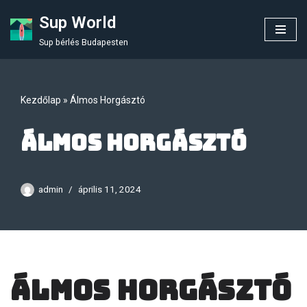
Sup World
Skip
Sup bérlés Budapesten
to
content
Kezdőlap
»
Álmos Horgásztó
Álmos Horgásztó
admin
április 11, 2024
Álmos Horgásztó