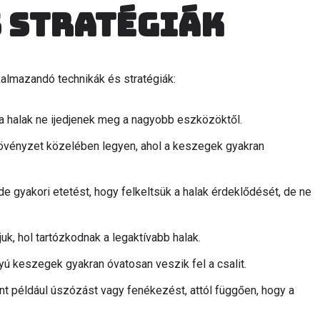
 stratégiák
almazandó technikák és stratégiák:
 a halak ne ijedjenek meg a nagyobb eszközöktől.
i növényzet közelében legyen, ahol a keszegek gyakran
e gyakori etetést, hogy felkeltsük a halak érdeklődését, de ne
uk, hol tartózkodnak a legaktívabb halak.
yú keszegek gyakran óvatosan veszik fel a csalit.
t például úszózást vagy fenékezést, attól függően, hogy a