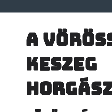
A Vörös
keszeg
horgás