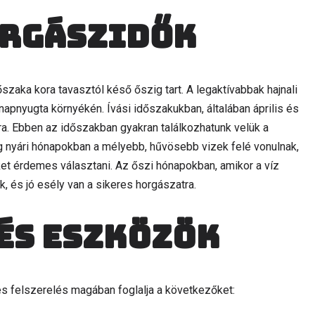
orgászidők
zaka kora tavasztól késő őszig tart. A legaktívabbak hajnali
napnyugta környékén. Ívási időszakukban, általában április és
a. Ebben az időszakban gyakran találkozhatunk velük a
g nyári hónapokban a mélyebb, hűvösebb vizek felé vonulnak,
ket érdemes választani. Az őszi hónapokban, amikor a víz
, és jó esély van a sikeres horgászatra.
és eszközök
 felszerelés magában foglalja a következőket: