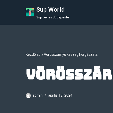
Sup World
Skip
Sup bérlés Budapesten
to
content
Kezdőlap
»
Vörösszárnyú keszeg horgászata
Vörösszár
admin
április 18, 2024