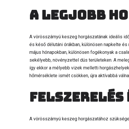
A legjobb h
A vörösszárnyú keszeg horgászatának ideális idős
és késő délutáni órákban, különösen napkelte és 
május hónapokban, különösen fogékonyak a csalir
sekélyebb, növényzettel dús területeken. A mele
így ekkor a mélyebb vizek melletti horgászhelye
hőmérséklete ismét csökken, újra aktívabbá válnak
Felszerelés 
A vörösszárnyú keszeg horgászatához szükséges