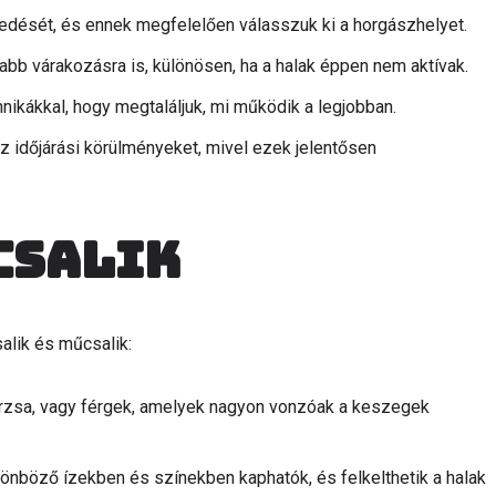
kedését, és ennek megfelelően válasszuk ki a horgászhelyet.
bb várakozásra is, különösen, ha a halak éppen nem aktívak.
hnikákkal, hogy megtaláljuk, mi működik a legjobban.
z időjárási körülményeket, mivel ezek jelentősen
csalik
alik és műcsalik:
morzsa, vagy férgek, amelyek nagyon vonzóak a keszegek
önböző ízekben és színekben kaphatók, és felkelthetik a halak