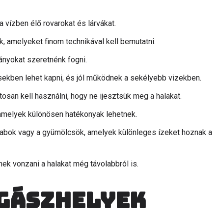
vízben élő rovarokat és lárvákat.
, amelyeket finom technikával kell bemutatni.
ányokat szeretnénk fogni.
ekben lehet kapni, és jól működnek a sekélyebb vizekben.
osan kell használni, hogy ne ijesztsük meg a halakat.
, amelyek különösen hatékonyak lehetnek.
arabok vagy a gyümölcsök, amelyek különleges ízeket hoznak a
nek vonzani a halakat még távolabbról is.
gászhelyek