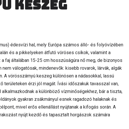
ú keszeg
mus) édesvízi hal, mely Európa számos álló- és folyóvízében
alán és a pikkelyeken átfutó vöröses csíkok, valamint a
 a faj általában 15-25 cm hosszúságúra nő meg, de bizonyos
n nem válogatósak, mindenevők: kisebb rovarok, lárvák, algák
n. A vörösszárnyú keszeg különösen a nádasokkal, lassú
ő területeken érzi jól magát. Ívási időszakuk tavasszal van,
l alkalmazkodnak a különböző vízminőségekhez, bár a tiszta,
 példányok gyakran zsákmányul esnek ragadozó halaknak és
pont, mivel erős ellenállást nyújtanak a kifogás során. A
rakozást nyújt kezdő és tapasztalt horgászok számára