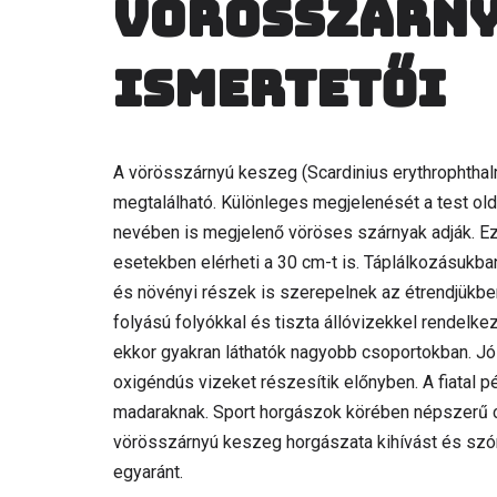
Vörösszárny
ismertetői
A vörösszárnyú keszeg (Scardinius erythrophthal
megtalálható. Különleges megjelenését a test old
nevében is megjelenő vöröses szárnyak adják. Ez
esetekben elérheti a 30 cm-t is. Táplálkozásukba
és növényi részek is szerepelnek az étrendjükbe
folyású folyókkal és tiszta állóvizekkel rendelkez
ekkor gyakran láthatók nagyobb csoportokban. Jó
oxigéndús vizeket részesítik előnyben. A fiatal
madaraknak. Sport horgászok körében népszerű cél
vörösszárnyú keszeg horgászata kihívást és szó
egyaránt.