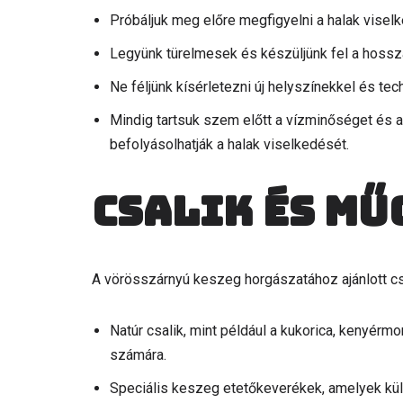
Próbáljuk meg előre megfigyelni a halak visel
Legyünk türelmesek és készüljünk fel a hossza
Ne féljünk kísérletezni új helyszínekkel és tec
Mindig tartsuk szem előtt a vízminőséget és a
befolyásolhatják a halak viselkedését.
Csalik és mű
A vörösszárnyú keszeg horgászatához ajánlott cs
Natúr csalik, mint például a kukorica, kenyér
számára.
Speciális keszeg etetőkeverékek, amelyek kül