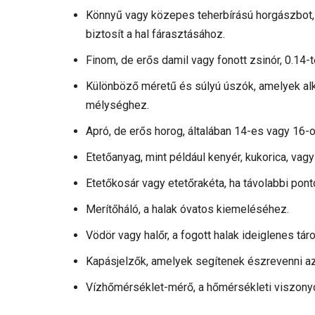
Könnyű vagy közepes teherbírású horgászbot, 
biztosít a hal fárasztásához.
Finom, de erős damil vagy fonott zsinór, 0.14-
Különböző méretű és súlyú úszók, amelyek alk
mélységhez.
Apró, de erős horog, általában 14-es vagy 16-
Etetőanyag, mint például kenyér, kukorica, va
Etetőkosár vagy etetőrakéta, ha távolabbi pont
Merítőháló, a halak óvatos kiemeléséhez.
Vödör vagy halőr, a fogott halak ideiglenes táro
Kapásjelzők, amelyek segítenek észrevenni az
Vízhőmérséklet-mérő, a hőmérsékleti viszony