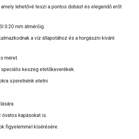
amely lehetővé teszi a pontos dobást és elegendő erőt
től 0.20 mm átmérőig.
almazkodnak a víz állapotához és a horgászni kívánt
os méret.
gy speciális keszeg etetőkeverékek.
okra szeretnénk etetni.
lására.
 óvatos kapásokat is.
ok figyelemmel kísérésére.