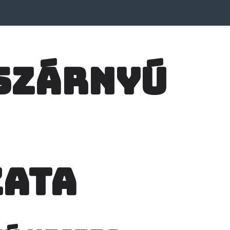
szárnyú
zata