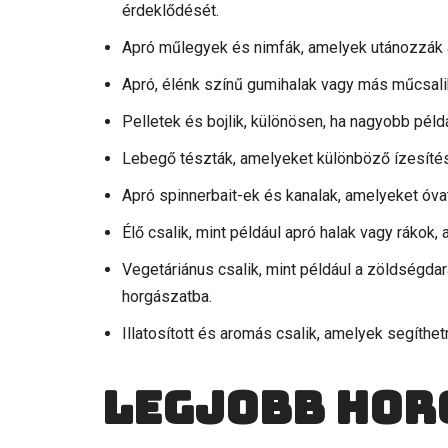
érdeklődését.
Apró műlegyek és nimfák, amelyek utánozzák a 
Apró, élénk színű gumihalak vagy más műcsalik
Pelletek és bojlik, különösen, ha nagyobb péld
Lebegő tészták, amelyeket különböző ízesítés
Apró spinnerbait-ek és kanalak, amelyeket óvat
Élő csalik, mint például apró halak vagy rákok
Vegetáriánus csalik, mint például a zöldségd
horgászatba.
Illatosított és aromás csalik, amelyek segíthet
Legjobb hor