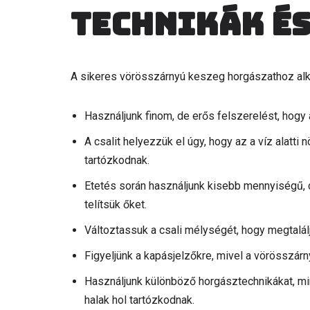
Technikák és
A sikeres vörösszárnyú keszeg horgászathoz alk
Használjunk finom, de erős felszerelést, hogy
A csalit helyezzük el úgy, hogy az a víz alatt
tartózkodnak.
Etetés során használjunk kisebb mennyiségű, d
telítsük őket.
Változtassuk a csali mélységét, hogy megtalálj
Figyeljünk a kapásjelzőkre, mivel a vörösszárn
Használjunk különböző horgásztechnikákat, min
halak hol tartózkodnak.