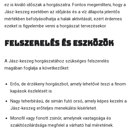
ez is kiváló időszak a horgászatra. Fontos megemlíteni, hogy a
Jász-keszeg esetében az időjárás és a víz állapota jelentős
mértékben befolyásolhatja a halak aktivitását, ezért érdemes
ezeket is figyelembe venni a horgászat tervezésekor.
Felszerelés és eszközök
A Jász-keszeg horgászatához szükséges felszerelés
magában foglalja a következőket:
Erős, de érzékeny horgászbot, amely lehetővé teszi a finom
kapások észlelését is.
Nagy teherbírású, de simán futó orsó, amely képes kezelni a
Jász-keszeg erőteljes menekülési kísérleteit.
Monofil vagy fonott zsinór, amelynek vastagsága és
szakítószilárdsága megfelel a várható hal méretének.