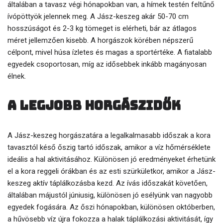
általában a tavasz végi hónapokban van, a hímek testén feltűnő
ívópöttyök jelennek meg. A Jász-keszeg akár 50-70 cm
hosszúságot és 2-3 kg tömeget is elérheti, bár az átlagos
méret jellemzően kisebb. A horgászok körében népszerű
célpont, mivel húsa ízletes és magas a sportértéke. A fiatalabb
egyedek csoportosan, míg az idősebbek inkább magányosan
élnek.
A legjobb horgászidők
A Jász-keszeg horgászatára a legalkalmasabb időszak a kora
tavasztól késő őszig tartó időszak, amikor a víz hőmérséklete
ideális a hal aktivitásához. Különösen jó eredményeket érhetünk
el a kora reggeli órákban és az esti szürkületkor, amikor a Jász-
keszeg aktív táplálkozásba kezd. Az ívás időszakát követően,
általában májustól júniusig, különösen jó esélyünk van nagyobb
egyedek fogására. Az őszi hónapokban, különösen októberben,
a hűvösebb víz újra fokozza a halak táplálkozási aktivitását, így