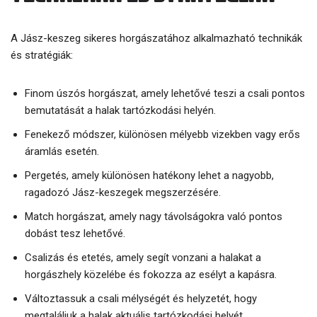
A Jász-keszeg sikeres horgászatához alkalmazható technikák
és stratégiák:
Finom úszós horgászat, amely lehetővé teszi a csali pontos
bemutatását a halak tartózkodási helyén.
Fenekező módszer, különösen mélyebb vizekben vagy erős
áramlás esetén.
Pergetés, amely különösen hatékony lehet a nagyobb,
ragadozó Jász-keszegek megszerzésére.
Match horgászat, amely nagy távolságokra való pontos
dobást tesz lehetővé.
Csalizás és etetés, amely segít vonzani a halakat a
horgászhely közelébe és fokozza az esélyt a kapásra.
Változtassuk a csali mélységét és helyzetét, hogy
megtaláljuk a halak aktuális tartózkodási helyét.