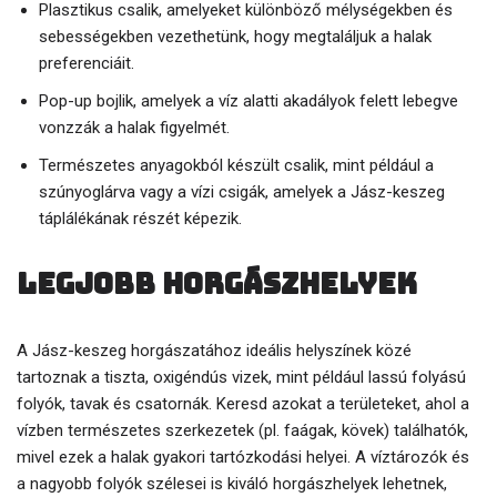
Plasztikus csalik, amelyeket különböző mélységekben és
sebességekben vezethetünk, hogy megtaláljuk a halak
preferenciáit.
Pop-up bojlik, amelyek a víz alatti akadályok felett lebegve
vonzzák a halak figyelmét.
Természetes anyagokból készült csalik, mint például a
szúnyoglárva vagy a vízi csigák, amelyek a Jász-keszeg
táplálékának részét képezik.
Legjobb horgászhelyek
A Jász-keszeg horgászatához ideális helyszínek közé
tartoznak a tiszta, oxigéndús vizek, mint például lassú folyású
folyók, tavak és csatornák. Keresd azokat a területeket, ahol a
vízben természetes szerkezetek (pl. faágak, kövek) találhatók,
mivel ezek a halak gyakori tartózkodási helyei. A víztározók és
a nagyobb folyók szélesei is kiváló horgászhelyek lehetnek,