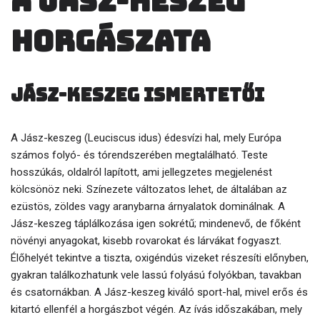
A Jász-keszeg
horgászata
Jász-keszeg ismertetői
A Jász-keszeg (Leuciscus idus) édesvízi hal, mely Európa
számos folyó- és tórendszerében megtalálható. Teste
hosszúkás, oldalról lapított, ami jellegzetes megjelenést
kölcsönöz neki. Színezete változatos lehet, de általában az
ezüstös, zöldes vagy aranybarna árnyalatok dominálnak. A
Jász-keszeg táplálkozása igen sokrétű; mindenevő, de főként
növényi anyagokat, kisebb rovarokat és lárvákat fogyaszt.
Élőhelyét tekintve a tiszta, oxigéndús vizeket részesíti előnyben,
gyakran találkozhatunk vele lassú folyású folyókban, tavakban
és csatornákban. A Jász-keszeg kiváló sport-hal, mivel erős és
kitartó ellenfél a horgászbot végén. Az ívás időszakában, mely