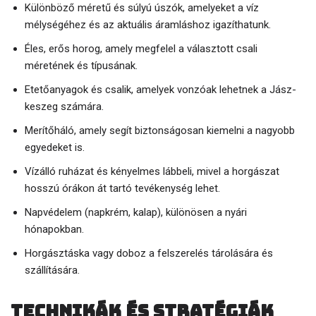
Különböző méretű és súlyú úszók, amelyeket a víz
mélységéhez és az aktuális áramláshoz igazíthatunk.
Éles, erős horog, amely megfelel a választott csali
méretének és típusának.
Etetőanyagok és csalik, amelyek vonzóak lehetnek a Jász-
keszeg számára.
Merítőháló, amely segít biztonságosan kiemelni a nagyobb
egyedeket is.
Vízálló ruházat és kényelmes lábbeli, mivel a horgászat
hosszú órákon át tartó tevékenység lehet.
Napvédelem (napkrém, kalap), különösen a nyári
hónapokban.
Horgásztáska vagy doboz a felszerelés tárolására és
szállítására.
Technikák és stratégiák