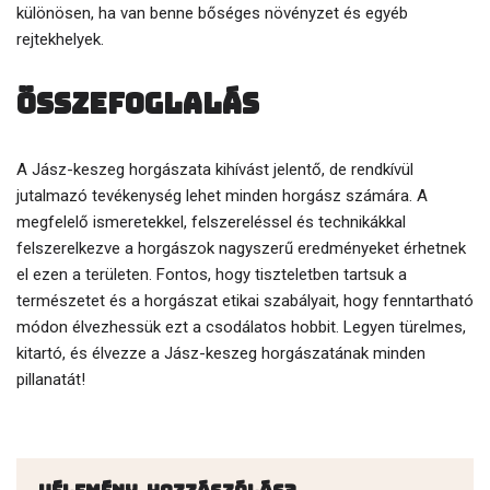
különösen, ha van benne bőséges növényzet és egyéb
rejtekhelyek.
Összefoglalás
A Jász-keszeg horgászata kihívást jelentő, de rendkívül
jutalmazó tevékenység lehet minden horgász számára. A
megfelelő ismeretekkel, felszereléssel és technikákkal
felszerelkezve a horgászok nagyszerű eredményeket érhetnek
el ezen a területen. Fontos, hogy tiszteletben tartsuk a
természetet és a horgászat etikai szabályait, hogy fenntartható
módon élvezhessük ezt a csodálatos hobbit. Legyen türelmes,
kitartó, és élvezze a Jász-keszeg horgászatának minden
pillanatát!