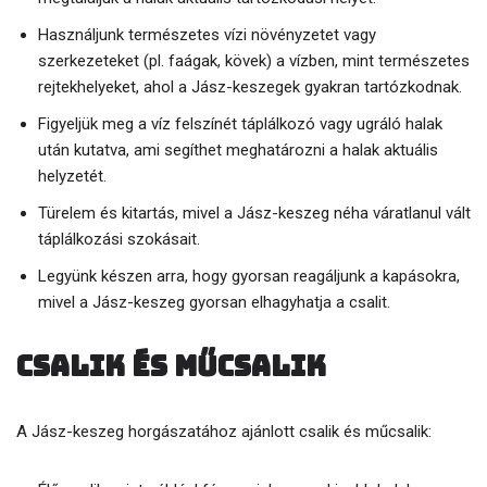
Használjunk természetes vízi növényzetet vagy
szerkezeteket (pl. faágak, kövek) a vízben, mint természetes
rejtekhelyeket, ahol a Jász-keszegek gyakran tartózkodnak.
Figyeljük meg a víz felszínét táplálkozó vagy ugráló halak
után kutatva, ami segíthet meghatározni a halak aktuális
helyzetét.
Türelem és kitartás, mivel a Jász-keszeg néha váratlanul vált
táplálkozási szokásait.
Legyünk készen arra, hogy gyorsan reagáljunk a kapásokra,
mivel a Jász-keszeg gyorsan elhagyhatja a csalit.
Csalik és műcsalik
A Jász-keszeg horgászatához ajánlott csalik és műcsalik: