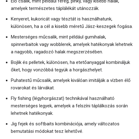
Élő csalik, mint például féreg, pinky, vagy kisebb halak,
amelyek természetes táplálékát utánozzák.
Kenyeret, kukoricát vagy tésztát is használhatunk,
különösen, ha a cél a kisebb méretű Jász-keszegek fogása.
Mesterséges műcsalik, mint például gumihalak,
spinnerbaitok vagy wobblerek, amelyek hatékonyak lehetnek
a nagyobb, ragadozó halak megszerzésében.
Bojlik és pelletek, különösen, ha etetőanyaggal kombináljuk
őket, hogy vonzóbbá tegyük a horgászhelyet.
Puhatestű műcsalik, amelyek kiválóan imitálják a vízben élő
rovarokat és lárvákat.
Fly fishing (légyhorgászat) technikával használható
mesterséges legyek, amelyek a felszíni táplálkozás során
lehetnek hatékonyak.
Jig fejek és softbaits kombinációja, amely változatos
bemutatási módokat tesz lehetővé.