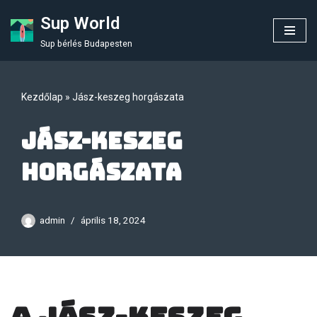
Sup World
Skip
Sup bérlés Budapesten
to
content
Kezdőlap
»
Jász-keszeg horgászata
Jász-keszeg
horgászata
admin
április 18, 2024