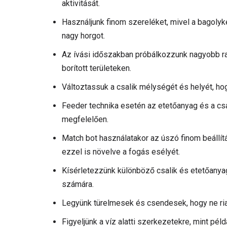
aktivitását.
Használjunk finom szereléket, mivel a bagolyk
nagy horgot.
Az ívási időszakban próbálkozzunk nagyobb ra
borított területeken.
Változtassuk a csalik mélységét és helyét, hog
Feeder technika esetén az etetőanyag és a csa
megfelelően.
Match bot használatakor az úszó finom beállít
ezzel is növelve a fogás esélyét.
Kísérletezzünk különböző csalik és etetőanyag
számára.
Legyünk türelmesek és csendesek, hogy ne rias
Figyeljünk a víz alatti szerkezetekre, mint pél