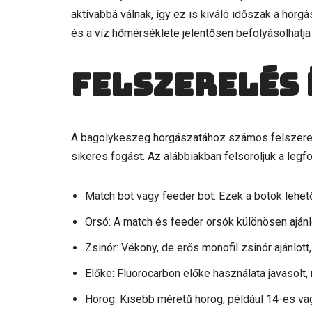
aktívabbá válnak, így ez is kiváló időszak a hor
és a víz hőmérséklete jelentősen befolyásolhatja 
Felszerelés 
A bagolykeszeg horgászatához számos felszerel
sikeres fogást. Az alábbiakban felsoroljuk a legf
Match bot vagy feeder bot: Ezek a botok lehető
Orsó: A match és feeder orsók különösen ajánlo
Zsinór: Vékony, de erős monofil zsinór ajánlott,
Előke: Fluorocarbon előke használata javasolt, 
Horog: Kisebb méretű horog, például 14-es va