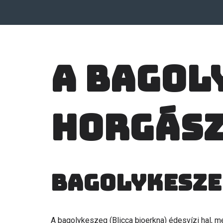
A Bagol
horgás
Bagolykesze
A bagolykeszeg (Blicca bjoerkna) édesvízi hal, m