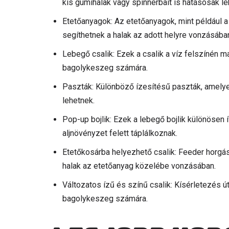
kis gumihalak vagy spinnerbait is hatásosak le
Etetőanyagok: Az etetőanyagok, mint például
segíthetnek a halak az adott helyre vonzásába
Lebegő csalik: Ezek a csalik a víz felszínén m
bagolykeszeg számára.
Paszták: Különböző ízesítésű paszták, amelye
lehetnek.
Pop-up bojlik: Ezek a lebegő bojlik különösen 
aljnövényzet felett táplálkoznak.
Etetőkosárba helyezhető csalik: Feeder horgás
halak az etetőanyag közelébe vonzásában.
Változatos ízű és színű csalik: Kísérletezés ú
bagolykeszeg számára.