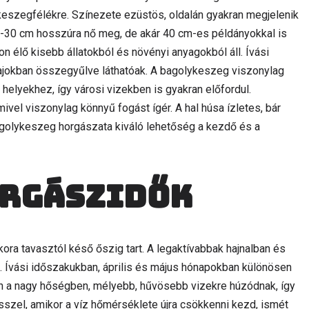
 a keszegfélékre. Színezete ezüstös, oldalán gyakran megjelenik
15-30 cm hosszúra nő meg, de akár 40 cm-es példányokkal is
on élő kisebb állatokból és növényi anyagokból áll. Ívási
ajokban összegyűlve láthatóak. A bagolykeszeg viszonylag
elyekhez, így városi vizekben is gyakran előfordul.
el viszonylag könnyű fogást ígér. A hal húsa ízletes, bár
agolykeszeg horgászata kiváló lehetőség a kezdő és a
orgászidők
ra tavasztól késő őszig tart. A legaktívabbak hajnalban és
k. Ívási időszakukban, április és május hónapokban különösen
en a nagy hőségben, mélyebb, hűvösebb vizekre húzódnak, így
zel, amikor a víz hőmérséklete újra csökkenni kezd, ismét