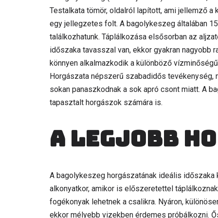
Testalkata tömör, oldalról lapított, ami jellemző
egy jellegzetes folt. A bagolykeszeg általában 
találkozhatunk. Táplálkozása elsősorban az aljzat
időszaka tavasszal van, ekkor gyakran nagyobb r
könnyen alkalmazkodik a különböző vízminőségű h
Horgászata népszerű szabadidős tevékenység, miv
sokan panaszkodnak a sok apró csont miatt. A b
tapasztalt horgászok számára is.
A legjobb h
A bagolykeszeg horgászatának ideális időszaka ko
alkonyatkor, amikor is előszeretettel táplálkozna
fogékonyak lehetnek a csalikra. Nyáron, különös
ekkor mélyebb vizekben érdemes próbálkozni. Őss