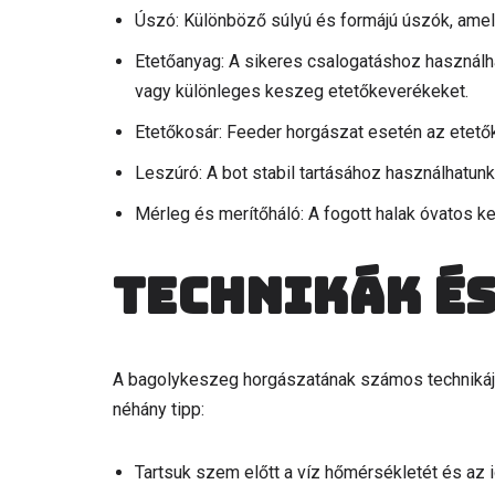
Úszó: Különböző súlyú és formájú úszók, amely
Etetőanyag: A sikeres csalogatáshoz használha
vagy különleges keszeg etetőkeverékeket.
Etetőkosár: Feeder horgászat esetén az etető
Leszúró: A bot stabil tartásához használhatunk 
Mérleg és merítőháló: A fogott halak óvatos 
Technikák és
A bagolykeszeg horgászatának számos technikája 
néhány tipp:
Tartsuk szem előtt a víz hőmérsékletét és az i