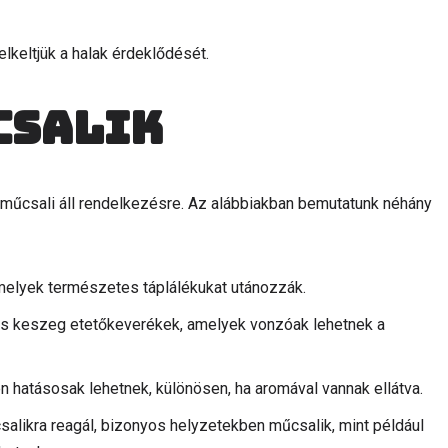
elkeltjük a halak érdeklődését.
csalik
űcsali áll rendelkezésre. Az alábbiakban bemutatunk néhány
 amelyek természetes táplálékukat utánozzák.
ges keszeg etetőkeverékek, amelyek vonzóak lehetnek a
n hatásosak lehetnek, különösen, ha aromával vannak ellátva.
alikra reagál, bizonyos helyzetekben műcsalik, mint például