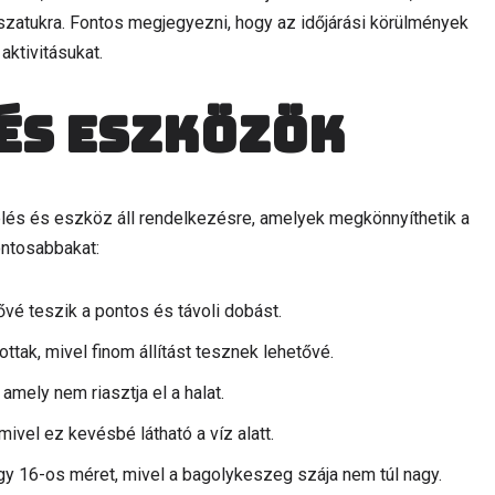
gászatukra. Fontos megjegyezni, hogy az időjárási körülmények
aktivitásukat.
és eszközök
és és eszköz áll rendelkezésre, amelyek megkönnyíthetik a
ontosabbakat:
vé teszik a pontos és távoli dobást.
ttak, mivel finom állítást tesznek lehetővé.
 amely nem riasztja el a halat.
mivel ez kevésbé látható a víz alatt.
gy 16-os méret, mivel a bagolykeszeg szája nem túl nagy.