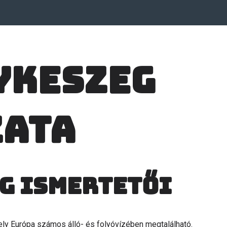
ykeszeg
zata
g ismertetői
ely Európa számos álló- és folyóvízében megtalálható.