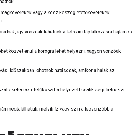
hetnek.
 a magkeverékek vagy a kész keszeg etetőkeverékek,
n.
aradnak, így vonzóak lehetnek a felszíni táplálkozásra hajlamos
ket közvetlenül a horogra lehet helyezni, nagyon vonzóak
ívási időszakban lehetnek hatásosak, amikor a halak az
zat esetén az etetőkosárba helyezett csalik segíthetnek a
tján megtalálhatjuk, melyik íz vagy szín a legvonzóbb a