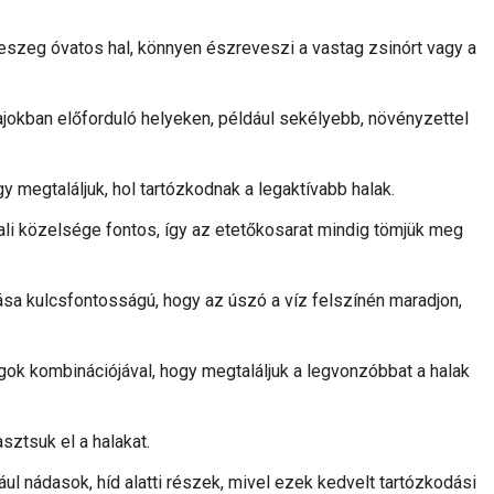
eszeg óvatos hal, könnyen észreveszi a vastag zsinórt vagy a
jokban előforduló helyeken, például sekélyebb, növényzettel
y megtaláljuk, hol tartózkodnak a legaktívabb halak.
li közelsége fontos, így az etetőkosarat mindig tömjük meg
ása kulcsfontosságú, hogy az úszó a víz felszínén maradjon,
ok kombinációjával, hogy megtaláljuk a legvonzóbbat a halak
ztsuk el a halakat.
dául nádasok, híd alatti részek, mivel ezek kedvelt tartózkodási