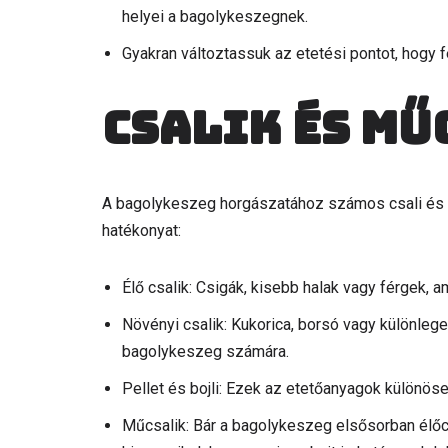
helyei a bagolykeszegnek.
Gyakran változtassuk az etetési pontot, hogy f
Csalik és mű
A bagolykeszeg horgászatához számos csali és m
hatékonyat:
Élő csalik: Csigák, kisebb halak vagy férgek,
Növényi csalik: Kukorica, borsó vagy különle
bagolykeszeg számára.
Pellet és bojli: Ezek az etetőanyagok különöse
Műcsalik: Bár a bagolykeszeg elsősorban élőcs