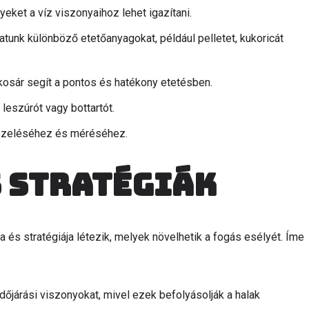
eket a víz viszonyaihoz lehet igazítani.
tunk különböző etetőanyagokat, például pelletet, kukoricát
kosár segít a pontos és hatékony etetésben.
leszúrót vagy bottartót.
kezeléséhez és méréséhez.
 stratégiák
és stratégiája létezik, melyek növelhetik a fogás esélyét. Íme
dőjárási viszonyokat, mivel ezek befolyásolják a halak