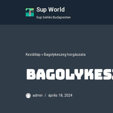
Sup World
Skip
Sup bérlés Budapesten
to
content
Kezdőlap
»
Bagolykeszeg horgászata
Bagolykes
admin
április 18, 2024