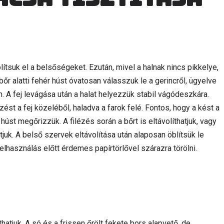
lítsuk el a belsőségeket. Ezután, mivel a halnak nincs pikkelye,
bőr alatti fehér húst óvatosan válasszuk le a gerincről, ügyelve
. A fej levágása után a halat helyezzük stabil vágódeszkára.
ést a fej közeléből, haladva a farok felé. Fontos, hogy a kést a
st megőrizzük. A filézés során a bőrt is eltávolíthatjuk, vagy
juk. A belső szervek eltávolítása után alaposan öblítsük le
 felhasználás előtt érdemes papírtörlővel szárazra törölni.
hatjuk. A só és a frissen őrölt fekete bors alapvető, de