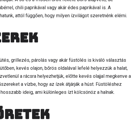
rrel, chili paprikával vagy akár édes paprikával is. A
unk, attól függően, hogy milyen ízvilágot szeretnénk elérni.
zerek
tés, grillezés, párolás vagy akár füstölés is kiváló választás
tőben, kevés olajon, bőrös oldalával lefelé helyezzük a halat,
vetlenül a rácsra helyezhetjük, előtte kevés olajjal megkenve a
szereket a vízbe, hogy az ízek átjárják a húst. Füstöléshez
i hosszabb ideig, ami különleges ízt kölcsönöz a halnak.
öretek