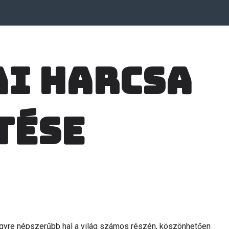
ai harcsa
tése
, egyre népszerűbb hal a világ számos részén, köszönhetően