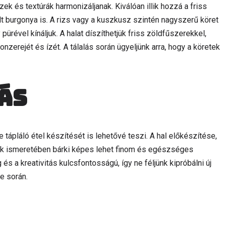
ízek és textúrák harmonizáljanak. Kiválóan illik hozzá a friss
lt burgonya is. A rizs vagy a kuszkusz szintén nagyszerű köret
pürével kínáljuk. A halat díszíthetjük friss zöldfűszerekkel,
onzerejét és ízét. A tálalás során ügyeljünk arra, hogy a köretek
ás
 tápláló étel készítését is lehetővé teszi. A hal előkészítése,
ak ismeretében bárki képes lehet finom és egészséges
és a kreativitás kulcsfontosságú, így ne féljünk kipróbálni új
e során.