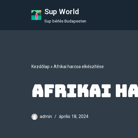
Sup World
Skip
Sup bérlés Budapesten
to
content
Kezdőlap
»
Afrikai harcsa elkészítése
Afrikai h
admin
április 18, 2024