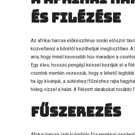
és filézése
Az afrikai harcsa előkészítése során először távo
közvetlenül a bőrétől kezdhetjük megtisztítani. A 
arra, hogy minél kevesebb hús maradjon a csonton
Egy éles, hosszú pengéjű késsel kezdjük el a filéz
csontok mentén vezessük, hogy a lehető legtöbb hú
ha így kívánjuk, a sütéshez/főzéshez rajta hagyhat
hideg vízzel a halat. A filézett darabokat további
Fűszerezés
Afrikai harcsa ízét különféle fűszerekkel gazdagít