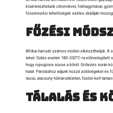
kísérletezhetünk citromlével, fokhagymával, gyömbé
fűszerezési lehetőségek széles skáláján mozoghat
Főzési móds
Afrikai harcsát számos módon elkészíthetjük. A sü
lehet. Sütés esetén 180-200°C-ra előmelegített sü
hogy ropogósra süsse a bőrét. Grillezés során köz
halat. Pároláshoz adjunk hozzá zöldségeket és fű
lassú, alacsony hőmérsékleten, füstön kell tartan
Tálalás és k