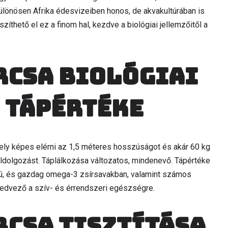
különösen Afrika édesvizeiben honos, de akvakultúrában is
íthető el ez a finom hal, kezdve a biológiai jellemzőitől a
rcsa biológiai
 tápértéke
mely képes elérni az 1,5 méteres hosszúságot és akár 60 kg
 feldolgozást. Táplálkozása változatos, mindenevő. Tápértéke
lmú, és gazdag omega-3 zsírsavakban, valamint számos
 kedvező a szív- és érrendszeri egészségre.
rcsa tisztítása