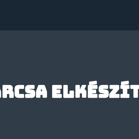
arcsa elkészí